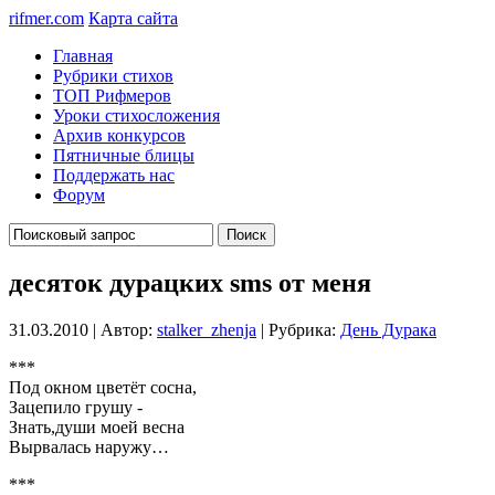
rifmer.com
Карта сайта
Главная
Рубрики стихов
ТОП Рифмеров
Уроки стихосложения
Архив конкурсов
Пятничные блицы
Поддержать нас
Форум
десяток дурацких sms от меня
31.03.2010 | Автор:
stalker_zhenja
| Рубрика:
День Дурака
***
Под окном цветёт сосна,
Зацепило грушу -
Знать,души моей весна
Вырвалась наружу…
***