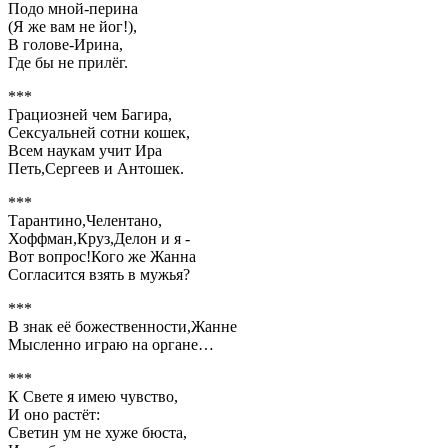
Подо мной-перина
(Я же вам не йог!),
В голове-Ирина,
Где бы не прилёг.
***
Грациозней чем Багира,
Сексуальней сотни кошек,
Всем наукам учит Ира
Петь,Сергеев и Антошек.
***
Тарантино,Челентано,
Хоффман,Круз,Делон и я -
Вот вопрос!Кого же Жанна
Согласится взять в мужья?
***
В знак её божественности,Жанне
Мысленно играю на органе…
***
К Свете я имею чувство,
И оно растёт:
Светин ум не хуже бюста,