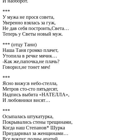
И наоборот.
***
У мужа не прося совета,
Уверенно взялась за гуж,
Не дав себя построить,Света…
Теперь у Светы новый муж.
*** (отцу Тани)
Наша Таня громко плачет,
Утопила в речке мячик…
-Как же,папочка,не плачь?
Говорил,не тонет мяч!
***
Ясно вижу:в небо-стелла,
Метров сто-сто пятьдесят,
Надпись выбита «НАТЕЛЛА»,
И любовники висят…
***
Осыпалась штукатурка,
Покрывались стены трещинами,
Когда наш Степанов* Шурка
Приударивал за женщинами…
Все вокруг полны апатий,