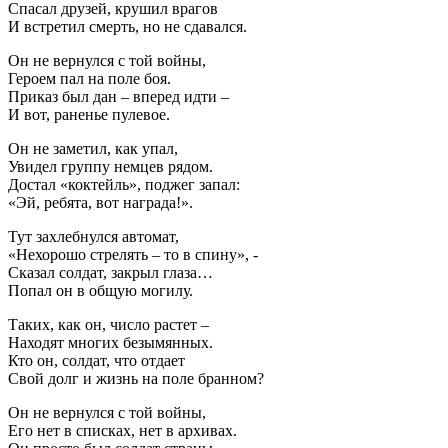
Спасал друзей, крушил врагов
И встретил смерть, но не сдавался.
Он не вернулся с той войны,
Героем пал на поле боя.
Приказ был дан – вперед идти –
И вот, раненье пулевое.
Он не заметил, как упал,
Увидел группу немцев рядом.
Достал «коктейль», поджег запал:
«Эй, ребята, вот награда!».
Тут захлебнулся автомат,
«Нехорошо стрелять – то в спину», -
Сказал солдат, закрыл глаза…
Попал он в общую могилу.
Таких, как он, число растет –
Находят многих безымянных.
Кто он, солдат, что отдает
Свой долг и жизнь на поле бранном?
Он не вернулся с той войны,
Его нет в списках, нет в архивах.