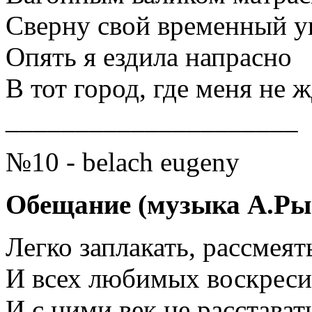
Сверну свой временный у
Опять я ездила напрасно
В тот город, где меня не ж
_____________________
№10 - belach eugeny
Обещание (музыка А.Ры
Легко заплакать, рассмеят
И всех любимых воскреси
И с ними век не расстават