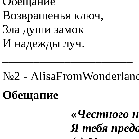
Обещание —
Возвращенья ключ,
Зла души замок
И надежды луч.
_____________________
№2 - AlisaFromWonderlan
Обещание
___________
«
Честного н
___________
Я тебя пред