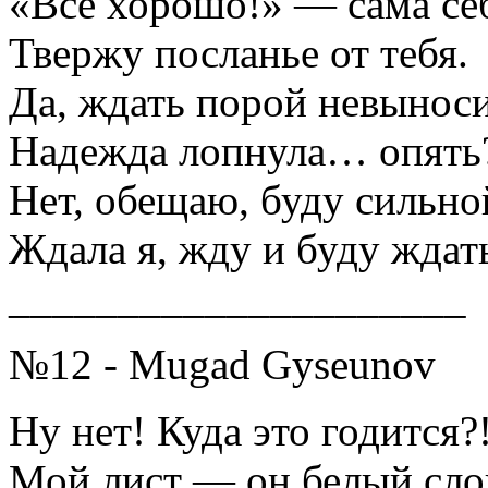
«Всё хорошо!» — сама себ
Твержу посланье от тебя.
Да, ждать порой невынос
Надежда лопнула… опять
Нет, обещаю, буду сильно
Ждала я, жду и буду ждат
_____________________
№12 - Mugad Gyseunov
Ну нет! Куда это годится?
Мой лист — он белый сло