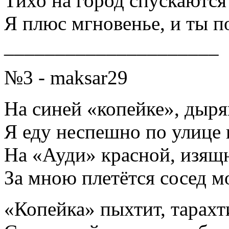
Тихо на город спускаютс
Я плюс мгновенье, и ты п
_____________________
№3 - maksar29
На синей «копейке», дыря
Я еду неспешно по улице 
На «Ауди» красной, изящн
За мною плетётся сосед м
«Копейка» пыхтит, тарахти