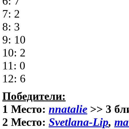
6: 7
7: 2
8: 3
9: 10
10: 2
11: 0
12: 6
Победители:
1 Место:
nnatalie
>> 3 бл
2 Место:
Svetlana-Lip
,
ma