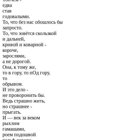
едва
став
годовалыми.
То, что без нас обошлось бы
запросто.
То, что зовётся скользкой
и дальней,
кривой и коварной -
короче,
зарослями,
а не дорогой.
Она, к тому же,
то в гору, то пОд гору,
то
обрывом.
И это дело -
не проворонить бы.
Ведь страшно жить,
но страшнее -
прыгать.
И — век за веком
рыхлим
гамашами,
роем подошвой