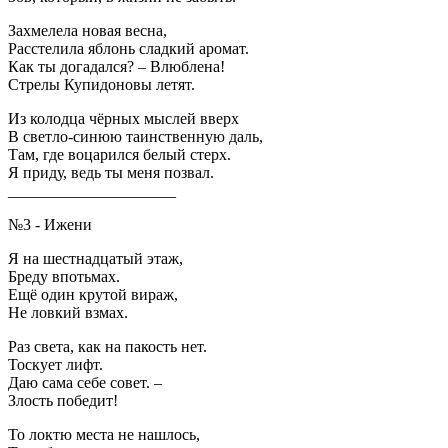
Захмелела новая весна,
Расстелила яблонь сладкий аромат.
Как ты догадался? – Влюблена!
Стрелы Купидоновы летят.
Из колодца чёрных мыслей вверх
В светло-синюю таинственную даль,
Там, где воцарился белый стерх.
Я приду, ведь ты меня позвал.
_____________________
№3 - Ижени
Я на шестнадцатый этаж,
Бреду впотьмах.
Ещё один крутой вираж,
Не ловкий взмах.
Раз света, как на пакость нет.
Тоскует лифт.
Даю сама себе совет. –
Злость победит!
То локтю места не нашлось,