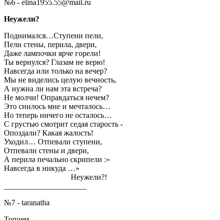
№6 - elina1955.55@mail.ru
Неужели?
Поднимался…Ступени пели,
Пели стены, перила, двери,
Даже лампочки ярче горели!
Ты вернулся? Глазам не верю!
Навсегда или только на вечер?
Мы не виделись целую вечность,
А нужна ли нам эта встреча?
Не молчи! Оправдаться нечем?
Это снилось мне и мечталось…
Но теперь ничего не осталось…
С грустью смотрит седая старость -
Опоздали? Какая жалость!
Уходил… Отпевали ступени,
Отпевали стены и двери,
А перила печально скрипели :»
Навсегда в никуда …»
_________________
Неужели?!
_____________________
№7 - taranatha
Топчем -