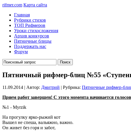
rifmer.com
Карта сайта
Главная
Рубрики стихов
ТОП Рифмеров
Уроки стихосложения
Архив конкурсов
Пятничные блицы
Поддержать нас
Форум
Пятничный рифмер-блиц №55 «Ступен
11.09.2014 | Автор:
Дмитрий
| Рубрика:
Пятничные рифмер-бл
Прием работ завершен! С этого момента начинается голосован
№1 - Myrzik
На прогулку ярко-рыжий кот
Вышел не спеша, вальяжно, важно.
Он живет без горя и забот,