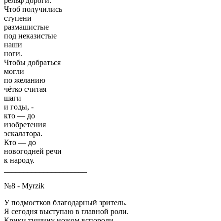
рельф дороги.
Чтоб получились
ступени
размашистые
под неказистые
наши
ноги.
Чтобы добраться
могли
по желанию
чётко считая
шаги
и годы, -
кто — до
изобретения
эскалатора.
Кто — до
новогодней речи
к народу.
_____________________
№8 - Myrzik
У подмостков благодарный зритель.
Я сегодня выступаю в главной роли.
Крики тишину ножом вспороли.