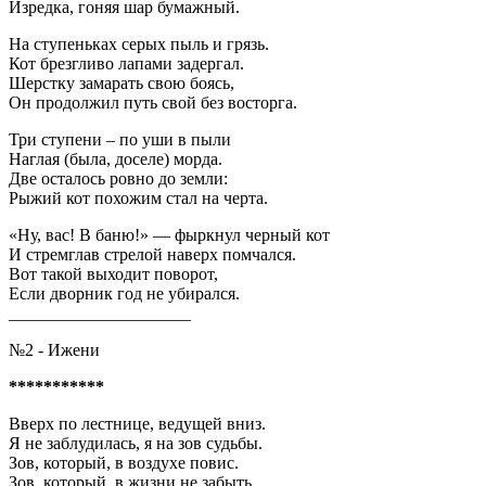
Изредка, гоняя шар бумажный.
На ступеньках серых пыль и грязь.
Кот брезгливо лапами задергал.
Шерстку замарать свою боясь,
Он продолжил путь свой без восторга.
Три ступени – по уши в пыли
Наглая (была, доселе) морда.
Две осталось ровно до земли:
Рыжий кот похожим стал на черта.
«Ну, вас! В баню!» — фыркнул черный кот
И стремглав стрелой наверх помчался.
Вот такой выходит поворот,
Если дворник год не убирался.
_____________________
№2 - Ижени
***********
Вверх по лестнице, ведущей вниз.
Я не заблудилась, я на зов судьбы.
Зов, который, в воздухе повис.
Зов, который, в жизни не забыть.