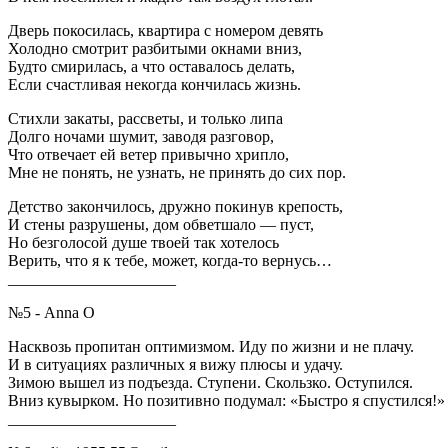
Дверь покосилась, квартира с номером девять
Холодно смотрит разбитыми окнами вниз,
Будто смирилась, а что оставалось делать,
Если счастливая некогда кончилась жизнь.
Стихли закаты, рассветы, и только липа
Долго ночами шумит, заводя разговор,
Что отвечает ей ветер привычно хрипло,
Мне не понять, не узнать, не принять до сих пор.
Детство закончилось, дружно покинув крепость,
И стены разрушены, дом обветшало — пуст,
Но безголосой душе твоей так хотелось
Верить, что я к тебе, может, когда-то вернусь…
_____________________
№5 - Anna O
Насквозь пропитан оптимизмом. Иду по жизни и не плачу.
И в ситуациях различных я вижу плюсы и удачу.
Зимою вышел из подъезда. Ступени. Скользко. Оступился.
Вниз кувырком. Но позитивно подумал: «Быстро я спустился!»
_____________________