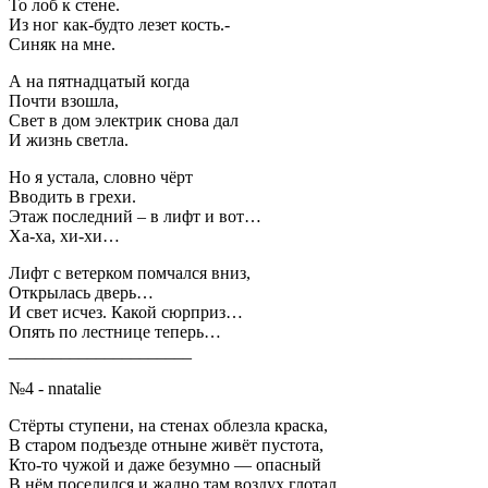
То лоб к стене.
Из ног как-будто лезет кость.-
Синяк на мне.
А на пятнадцатый когда
Почти взошла,
Свет в дом электрик снова дал
И жизнь светла.
Но я устала, словно чёрт
Вводить в грехи.
Этаж последний – в лифт и вот…
Ха-ха, хи-хи…
Лифт с ветерком помчался вниз,
Открылась дверь…
И свет исчез. Какой сюрприз…
Опять по лестнице теперь…
_____________________
№4 - nnatalie
Стёрты ступени, на стенах облезла краска,
В старом подъезде отныне живёт пустота,
Кто-то чужой и даже безумно — опасный
В нём поселился и жадно там воздух глотал.