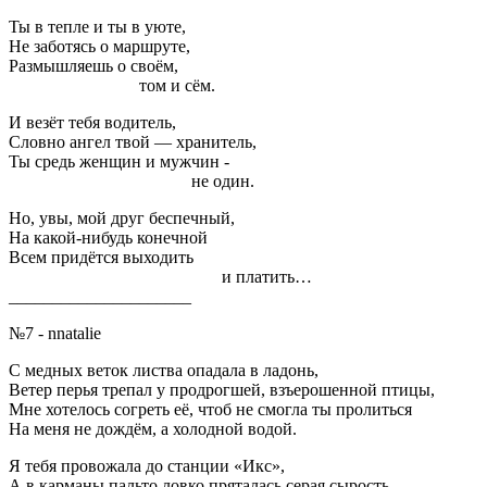
Ты в тепле и ты в уюте,
Не заботясь о маршруте,
Размышляешь о своём,
…………………..
том и сём.
И везёт тебя водитель,
Словно ангел твой — хранитель,
Ты средь женщин и мужчин -
…………………………..
не один.
Но, увы, мой друг беспечный,
На какой-нибудь конечной
Всем придётся выходить
……………………………….
и платить…
_____________________
№7 - nnatalie
С медных веток листва опадала в ладонь,
Ветер перья трепал у продрогшей, взъерошенной птицы,
Мне хотелось согреть её, чтоб не смогла ты пролиться
На меня не дождём, а холодной водой.
Я тебя провожала до станции «Икс»,
А в карманы пальто ловко пряталась серая сырость,