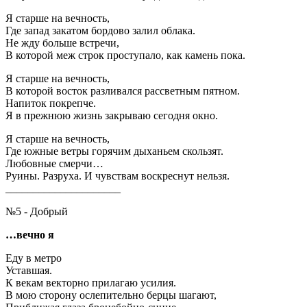
Я старше на вечность,
Где запад закатом бордово залил облака.
Не жду больше встречи,
В которой меж строк проступало, как камень пока.
Я старше на вечность,
В которой восток разливался рассветным пятном.
Напиток покрепче.
Я в прежнюю жизнь закрываю сегодня окно.
Я старше на вечность,
Где южные ветры горячим дыханьем скользят.
Любовные смерчи…
Руины. Разруха. И чувствам воскреснут нельзя.
_____________________
№5 - Добрый
…вечно я
Еду в метро
Уставшая.
К векам векторно прилагаю усилия.
В мою сторону ослепительно берцы шагают,