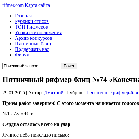
rifmer.com
Карта сайта
Главная
Рубрики стихов
ТОП Рифмеров
Уроки стихосложения
Архив конкурсов
Пятничные блицы
Поддержать нас
Форум
Пятничный рифмер-блиц №74 «Конечна
29.01.2015 | Автор:
Дмитрий
| Рубрика:
Пятничные рифмер-бл
Прием работ завершен! С этого момента начинается голосован
№1 - AvtorRim
Сердца осталось всего на удар
Лунное небо прислало письмо: