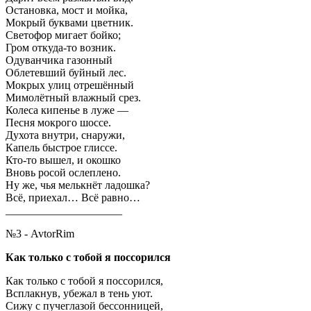
Остановка, мост и мойка,
Мокрый буквами цветник.
Светофор мигает бойко;
Гром откуда-то возник.
Одуванчика газонный
Облетевший буйный лес.
Мокрых улиц отрешённый
Мимолётный влажный срез.
Колеса кипенье в луже —
Песня мокрого шоссе.
Духота внутри, снаружи,
Капель быстрое глиссе.
Кто-то вышел, и окошко
Вновь росой ослеплено.
Ну же, чья мелькнёт ладошка?
Всё, приехал… Всё равно…
_____________________
№3 - AvtorRim
Как только с тобой я поссорился
Как только с тобой я поссорился,
Всплакнув, убежал в тень уют.
Сижу с пучеглазой бессонницей,