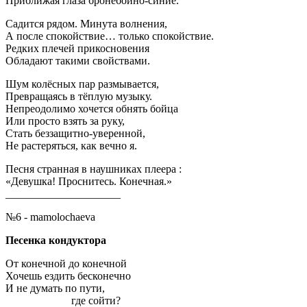
Приближая глаза бронебойно-синие.
Садится рядом. Минута волнения,
А после спокойствие… только спокойствие.
Редких плечей прикосновения
Обладают такими свойствами.
Шум колёсных пар размывается,
Превращаясь в тёплую музыку.
Непреодолимо хочется обнять бойца
Или просто взять за руку,
Стать беззащитно-уверенной,
Не растеряться, как вечно я.
Песня странная в наушниках плеера :
«Девушка! Проснитесь. Конечная.»
_____________________
№6 - mamolochaeva
Песенка кондуктора
От конечной до конечной
Хочешь ездить бесконечно
И не думать по пути,
………………
где сойти?