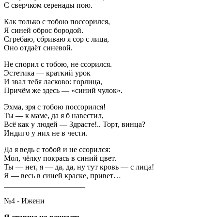
С сверчком серенады пою.
Как только с тобою поссорился,
Я синей оброс бородой.
Сгребаю, сбриваю я сор с лица,
Оно отдаёт синевой.
Не спорил с тобою, не ссорился.
Эстетика — краткий урок
И звал тебя ласково: горлица,
Причём же здесь — «синий чулок».
Эхма, зря с тобою поссорился!
Ты — к маме, да я б навестил,
Всё как у людей — Здрасте!.. Торт, винца?
Индиго у них не в чести.
Да я ведь с тобой и не ссорился:
Мол, чёлку покрась в синий цвет.
Ты — нет, я — да, да, ну тут кровь — с лица!
Я — весь в синей краске, привет…
_____________________
№4 - Ижени