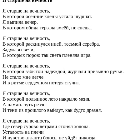
Я старше на вечность
Я старше на вечность,
В которой осенние клёны устало шуршат.
Я выпила вечер,
В котором обида терзала змеёй, не спеша.
Я старше на вечность,
В которой раскинулся иней, тесьмой серебра.
Задула я свечи,
В которых порою так света пленяла игра.
Я старше на вечность,
В которой забытой надеждой, журчали призывно ручьи.
Не стало мне легче
И в ритме сердечном потеря стучит.
Я старше на вечность,
В которой полынное лето накрыло меня.
А память чуть резче
И тени из прошлого выйдут, как будто дразня.
Я старше на вечность,
Где север сурово ветрами сгонял холода.
Усталость на плечи
И чувство атланта боюсь, не уйдёт никогда.