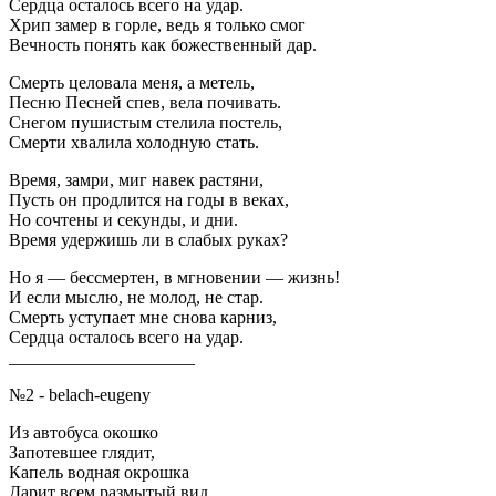
Сердца осталось всего на удар.
Хрип замер в горле, ведь я только смог
Вечность понять как божественный дар.
Смерть целовала меня, а метель,
Песню Песней спев, вела почивать.
Снегом пушистым стелила постель,
Смерти хвалила холодную стать.
Время, замри, миг навек растяни,
Пусть он продлится на годы в веках,
Но сочтены и секунды, и дни.
Время удержишь ли в слабых руках?
Но я — бессмертен, в мгновении — жизнь!
И если мыслю, не молод, не стар.
Смерть уступает мне снова карниз,
Сердца осталось всего на удар.
_____________________
№2 - belach-eugeny
Из автобуса окошко
Запотевшее глядит,
Капель водная окрошка
Дарит всем размытый вид.