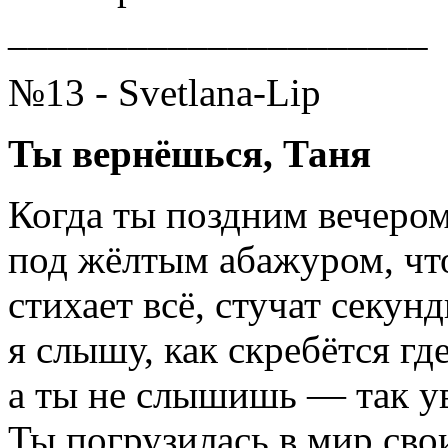
_____________________
№13 - Svetlana-Lip
Ты вернёшься, Таня
Когда ты поздним вечеро
под жёлтым абажуром, чт
стихает всё, стучат секун
я слышу, как скребётся гд
а ты не слышишь — так ув
Ты погрузилась в мир сво