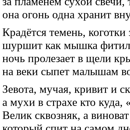
за пламенем сухой свечи, 
она огонь одна хранит вну
Крадётся темень, коготки 
шуршит как мышка фитилё
ночь пролезает в щели кры
на веки сыпет малышам в
Зевота, мучая, кривит и ск
а мухи в страхе кто куда,
Велик сквозняк, а винова
который спит на самом дн