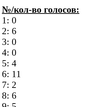
№/кол-во голосов:
1: 0
2: 6
3: 0
4: 0
5: 4
6: 11
7: 2
8: 6
9: 5