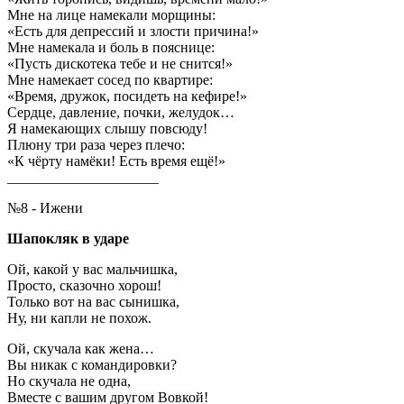
Мне на лице намекали морщины:
«Есть для депрессий и злости причина!»
Мне намекала и боль в пояснице:
«Пусть дискотека тебе и не снится!»
Мне намекает сосед по квартире:
«Время, дружок, посидеть на кефире!»
Сердце, давление, почки, желудок…
Я намекающих слышу повсюду!
Плюну три раза через плечо:
«К чёрту намёки! Есть время ещё!»
_____________________
№8 - Ижени
Шапокляк в ударе
Ой, какой у вас мальчишка,
Просто, сказочно хорош!
Только вот на вас сынишка,
Ну, ни капли не похож.
Ой, скучала как жена…
Вы никак с командировки?
Но скучала не одна,
Вместе с вашим другом Вовкой!