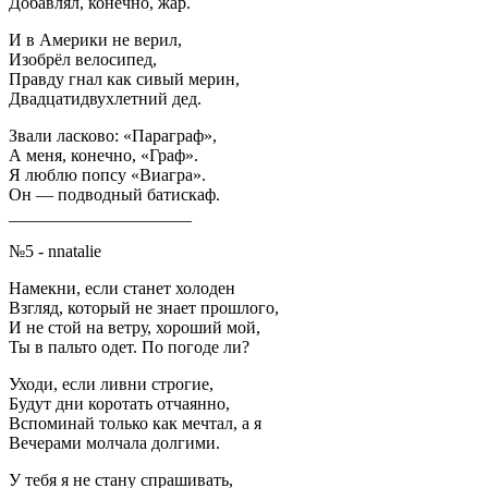
Добавлял, конечно, жар.
И в Америки не верил,
Изобрёл велосипед,
Правду гнал как сивый мерин,
Двадцатидвухлетний дед.
Звали ласково: «Параграф»,
А меня, конечно, «Граф».
Я люблю попсу «Виагра».
Он — подводный батискаф.
_____________________
№5 - nnatalie
Намекни, если станет холоден
Взгляд, который не знает прошлого,
И не стой на ветру, хороший мой,
Ты в пальто одет. По погоде ли?
Уходи, если ливни строгие,
Будут дни коротать отчаянно,
Вспоминай только как мечтал, а я
Вечерами молчала долгими.
У тебя я не стану спрашивать,