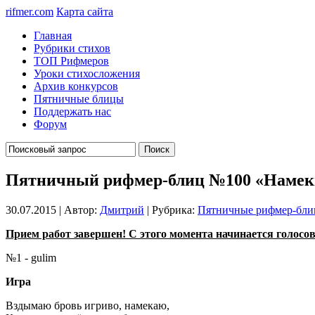
rifmer.com
Карта сайта
Главная
Рубрики стихов
ТОП Рифмеров
Уроки стихосложения
Архив конкурсов
Пятничные блицы
Поддержать нас
Форум
Пятничный рифмер-блиц №100 «Намек
30.07.2015 | Автор:
Дмитрий
| Рубрика:
Пятничные рифмер-бл
Прием работ завершен! С этого момента начинается голосован
№1 - gulim
Игра
Вздымаю бровь игриво, намекаю,