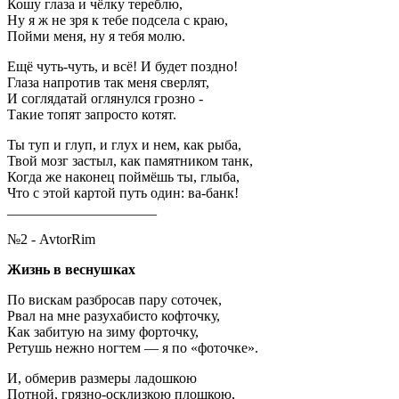
Кошу глаза и чёлку тереблю,
Ну я ж не зря к тебе подсела с краю,
Пойми меня, ну я тебя молю.
Ещё чуть-чуть, и всё! И будет поздно!
Глаза напротив так меня сверлят,
И соглядатай оглянулся грозно -
Такие топят запросто котят.
Ты туп и глуп, и глух и нем, как рыба,
Твой мозг застыл, как памятником танк,
Когда же наконец поймёшь ты, глыба,
Что с этой картой путь один: ва-банк!
_____________________
№2 - AvtorRim
Жизнь в веснушках
По вискам разбросав пару соточек,
Рвал на мне разухабисто кофточку,
Как забитую на зиму форточку,
Ретушь нежно ногтем — я по «фоточке».
И, обмерив размеры ладошкою
Потной, грязно-осклизкою плошкою,