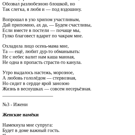
Обозвал разлюбезною блошкой, но
Так слегка, я любя и — под вздошину.
Вопрошал в ухо хрипом участливым,
Дай припомню, ах да, — Будем счастливы,
Если вместе в постели — почаще мы,
Гулко благовест вдарит по чакрам мне.
Охладила лицо осень-мама мне,
Та — ещё, любит дур-то обманывать:
Не с небес валит нам каша манная,
Не одна в пропасть страсти-то канула.
Утро выдалось настежь, морозное,
А любовь гололёдом — стервозная,
Но сидит в сердце ярой занозою
Жизнь в веснушках — совсем несерьёзная.
_____________________
№3 - Ижени
Женские намёки
Намекнула мне супруга:
Будет в доме важный гость.