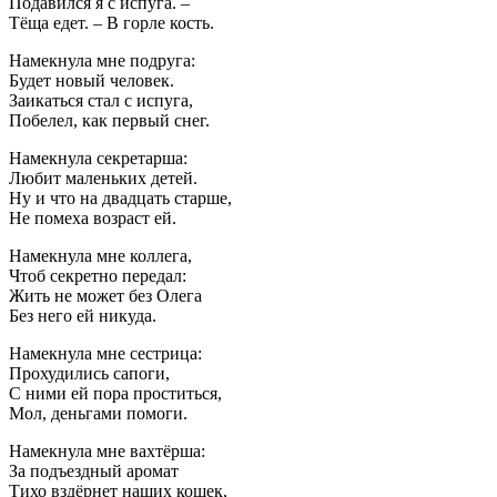
Подавился я с испуга. –
Тёща едет. – В горле кость.
Намекнула мне подруга:
Будет новый человек.
Заикаться стал с испуга,
Побелел, как первый снег.
Намекнула секретарша:
Любит маленьких детей.
Ну и что на двадцать старше,
Не помеха возраст ей.
Намекнула мне коллега,
Чтоб секретно передал:
Жить не может без Олега
Без него ей никуда.
Намекнула мне сестрица:
Прохудились сапоги,
С ними ей пора проститься,
Мол, деньгами помоги.
Намекнула мне вахтёрша:
За подъездный аромат
Тихо вздёрнет наших кошек,