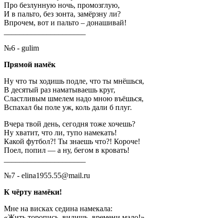
Про безлунную ночь, промозглую,
И в пальто, без зонта, замёрзну ли?
Впрочем, вот и пальто – донашивай!
_____________________
№6 - gulim
Прямой намёк
Ну что ты ходишь подле, что ты мнёшься,
В десятый раз наматываешь круг,
Сластливым шмелем надо мною въёшься,
Вспахал бы поле уж, коль дали б плуг.
Вчера твой день, сегодня тоже хочешь?
Ну хватит, что ли, тупо намекать!
Какой футбол?! Ты знаешь что?! Короче!
Поел, попил — а ну, бегом в кровать!
_____________________
№7 - elina1955.55@mail.ru
К чёрту намёки!
Мне на висках седина намекала:
«Жить торопись, видишь, времени мало!»