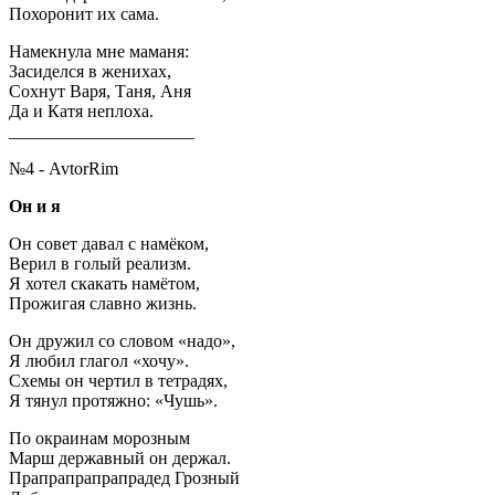
Похоронит их сама.
Намекнула мне маманя:
Засиделся в женихах,
Сохнут Варя, Таня, Аня
Да и Катя неплоха.
_____________________
№4 - AvtorRim
Он и я
Он совет давал с намёком,
Верил в голый реализм.
Я хотел скакать намётом,
Прожигая славно жизнь.
Он дружил со словом «надо»,
Я любил глагол «хочу».
Схемы он чертил в тетрадях,
Я тянул протяжно: «Чушь».
По окраинам морозным
Марш державный он держал.
Прапрапрапрапрадед Грозный