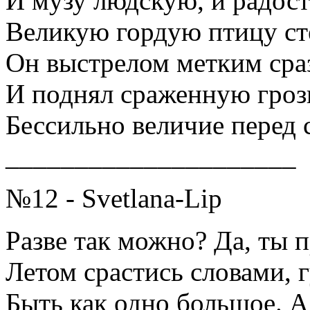
И музу людскую, и радост
Великую гордую птицу с
Он выстрелом метким сраз
И поднял сраженную гроз
Бессильно величие перед 
_____________________
№12 - Svetlana-Lip
Разве так можно? Да, ты п
Летом срастись словами, 
Быть как одно большое. А 