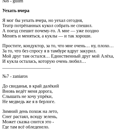
№6 - gulim
Уехать вчера
Я мог бы уехать вчера, но уехал сегодня,
Театр потрёпанных кукол собрать не спешил.
А поезд спешит почему-то. А мне — уже поздно
Менять и меняться, а куклы — и так хороши.
Простите, кондуктор, за то, что мне очень… ну, плохо…
За то, что без спросу я в тамбуре вдруг закурил.
Мой друг там остался… Единственный друг мой Алёха,
И кукла осталась, которую очень любил…
_____________________
№7 - zaniaros
До свиданья, в край далёкий
Вновь ведёт меня дорога,
Слышать не хочу упрёки,
Не медведь же я в берлоге.
Зимний день похож на лето,
Снег растаял, всюду зелень,
Может сказка снится это -
Где там всё обледенело.