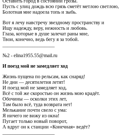
Оставить город в состоянии грозы.
Пусть с улиц дождь всю грязь сметёт метлою светлою,
Болотная мне надоела топь и зыбь.
Вот я лечу навстречу звездному пространству и
Ищу надежду, веру, нежность и любовь.
Глаза, которые в душе залечат раны мне,
Твои, конечно, ведь бегу я за тобой.
_____________________
№2 - elina1955.55@mail.ru
И поезд мой не замедляет ход
Жизнь пущена по рельсам, как снаряд!
Не дни — десятилетия летят!
И поезд мой не замедляет ход,
Всё с той же скоростью он жизнь мою крадёт.
Обочины — осколки этих лет,
Там было всё, туда возврата нет!
Мелькание почти свело с ума:
Я ничего не вижу из окна!
Пугает только новый поворот,
А вдруг он к станции «Конечная» ведёт?
_____________________