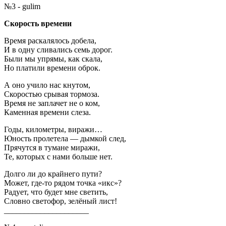
№3 - gulim
Скорость времени
Время раскалялось добела,
И в одну сливались семь дорог.
Были мы упрямы, как скала,
Но платили времени оброк.
А оно учило нас кнутом,
Скоростью срывая тормоза.
Время не заплачет не о ком,
Каменная времени слеза.
Годы, километры, виражи…
Юность пролетела — дымкой след,
Прячутся в тумане миражи,
Те, которых с нами больше нет.
Долго ли до крайнего пути?
Может, где-то рядом точка «икс»?
Радует, что будет мне светить,
Словно светофор, зелёный лист!
_____________________