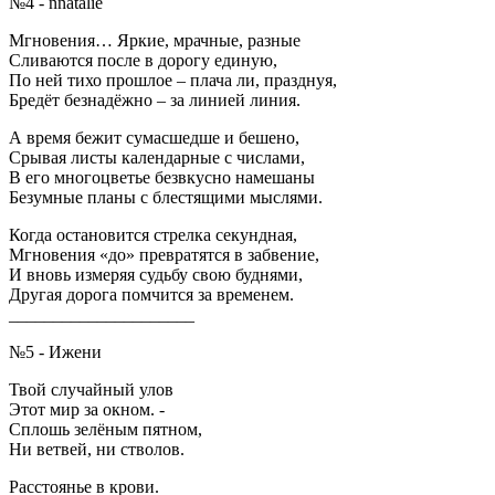
№4 - nnatalie
Мгновения… Яркие, мрачные, разные
Сливаются после в дорогу единую,
По ней тихо прошлое – плача ли, празднуя,
Бредёт безнадёжно – за линией линия.
А время бежит сумасшедше и бешено,
Срывая листы календарные с числами,
В его многоцветье безвкусно намешаны
Безумные планы с блестящими мыслями.
Когда остановится стрелка секундная,
Мгновения «до» превратятся в забвение,
И вновь измеряя судьбу свою буднями,
Другая дорога помчится за временем.
_____________________
№5 - Ижени
Твой случайный улов
Этот мир за окном. -
Сплошь зелёным пятном,
Ни ветвей, ни стволов.
Расстоянье в крови.