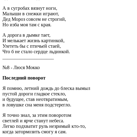
А в сугробах вязнут ноги,
Малыши в снежки играют,
Дед Мороз совсем не строгий,
Но изба моя там с края.
А дорога в дымке тает,
И мелькает жизнь картинкой,
Улететь бы с птичьей стаей,
Что б не стало сердце льдинкой.
_____________________
№8 - Люся Мокко
Последний поворот
Я помню, летний дождь до блеска вымыл
пустой дороги гладкое стекло,
и будущее, став неотвратимым,
в ловушке сна меня подстерегло.
Я точно знал, за этим поворотом
светлей и ярче станут небеса.
Легко подхватит руль незримый кто-то,
когда затормозить смогу я сам.