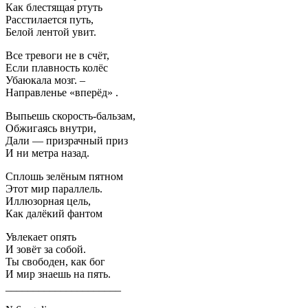
Как блестящая ртуть
Расстилается путь,
Белой лентой увит.
Все тревоги не в счёт,
Если плавность колёс
Убаюкала мозг. –
Направленье «вперёд» .
Выпьешь скорость-бальзам,
Обжигаясь внутри,
Дали — призрачный приз
И ни метра назад.
Сплошь зелёным пятном
Этот мир параллель.
Иллюзорная цель,
Как далёкий фантом
Увлекает опять
И зовёт за собой.
Ты свободен, как бог
И мир знаешь на пять.
_____________________