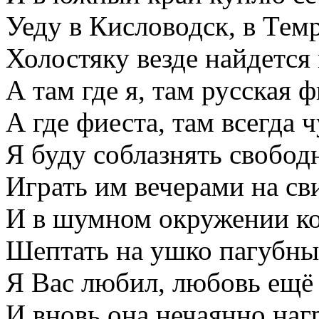
Уеду в Кисловодск, в Темр
Холостяку везде найдется 
А там где я, там русская ф
А где фиеста, там всегда 
Я буду соблазнять свобо
Играть им вечерами на св
И в шумном окружении к
Шептать на ушко пагубны
Я Вас любил, любовь ещ
И вновь она нечаянно на