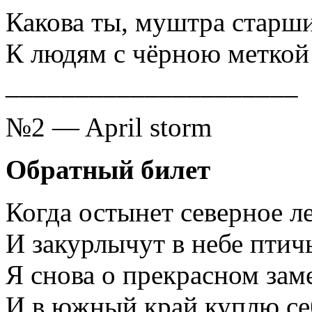
Какова ты, муштра старш
К людям с чёрною меткой
_____________________
№2 — April storm
Обратный билет
Когда остынет северное л
И закурлычут в небе птичь
Я снова о прекрасном зам
И в южный край куплю се