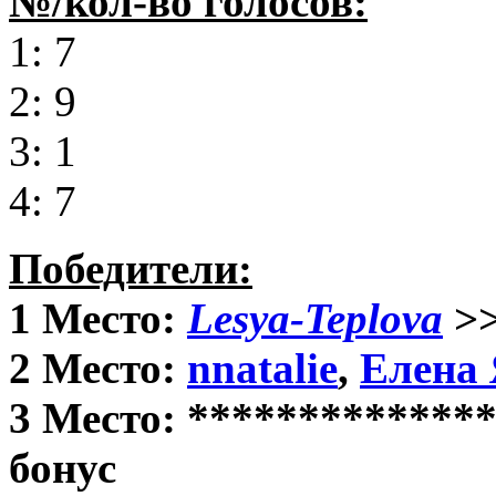
№/кол-во голосов:
1: 7
2: 9
3: 1
4: 7
Победители:
1 Место:
Lesya-Teplova
>>
2 Место:
nnatalie
,
Елена
3 Место: **************
бонус