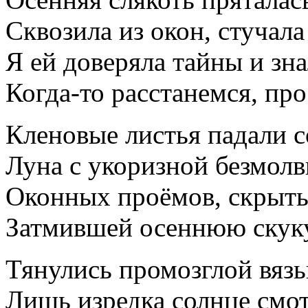
Сквозила из окон, стучала
Я ей доверяла тайны и зна
Когда-то расстанемся, пр
Кленовые листья падали 
Луна с укоризной безмолв
Оконных проёмов, скрыты
Затмившей осеннюю скуку
Тянулись промозглой вяз
Лишь изредка солнце смо