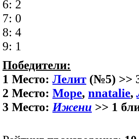
6: 2
7: 0
8: 4
9: 1
Победители:
1 Место:
Лелит
(№5) >> 
2 Место:
Море
,
nnatalie
,
3 Место:
Ижени
>> 1 бл