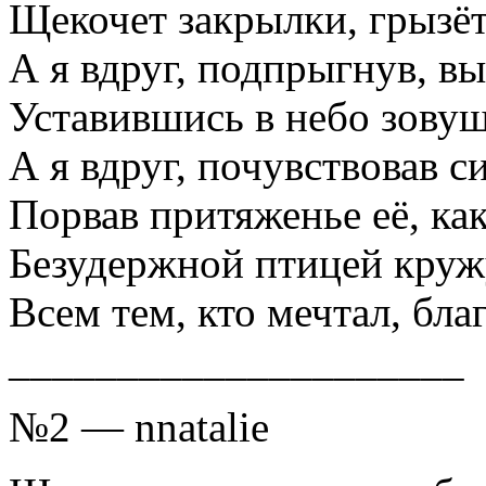
Щекочет закрылки, грызё
А я вдруг, подпрыгнув, в
Уставившись в небо зовущ
А я вдруг, почувствовав си
Порвав притяженье её, как
Безудержной птицей кружу
Всем тем, кто мечтал, бла
_____________________
№2 — nnatalie