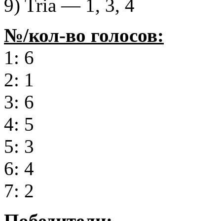
9) Tria — 1, 3, 4
№/кол-во голосов:
1: 6
2: 1
3: 6
4: 5
5: 3
6: 4
7: 2
Победители: