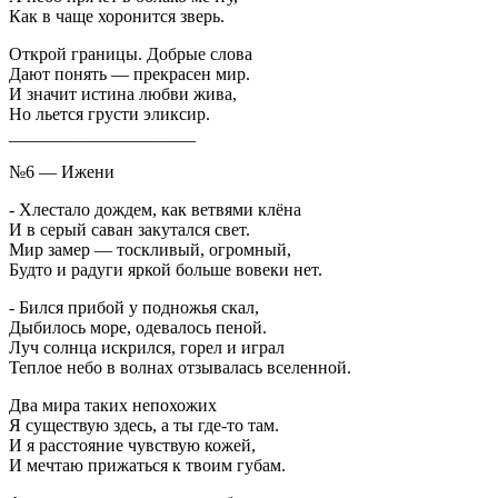
Как в чаще хоронится зверь.
Открой границы. Добрые слова
Дают понять — прекрасен мир.
И значит истина любви жива,
Но льется грусти эликсир.
_____________________
№6 — Ижени
- Хлестало дождем, как ветвями клёна
И в серый саван закутался свет.
Мир замер — тоскливый, огромный,
Будто и радуги яркой больше вовеки нет.
- Бился прибой у подножья скал,
Дыбилось море, одевалось пеной.
Луч солнца искрился, горел и играл
Теплое небо в волнах отзывалась вселенной.
Два мира таких непохожих
Я существую здесь, а ты где-то там.
И я расстояние чувствую кожей,
И мечтаю прижаться к твоим губам.