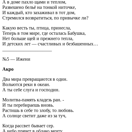
А в доме пахло щами и теплом,
Развешено бельё на тонкой ниточке,
И каждый, кто захаживал в тот дом,
Стремился возвратиться, по привычке ли?
Какую весть ты, птица, принесла,
Теперь в том мире, где осталась Бабушка,
Нет больше щей и прежнего тепла,
И детских лет — счастливых и безбашенных…
_____________________
№5 — Ижени
Акро
Два мира превращаются в один.
Вольются реки в океан.
А ты себе слуга и господин.
Молитва-память кладезь ран. -
И ты перебираешь вновь.
Растишь в себе то злобу, то любовь.
А солнце светит даже из за туч,
Когда рассвет бывает сер.
А небо прячет в облако мечту,