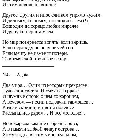
И этим довольны вполне.
Другое, других и иное считаем упрямо чужим.
И дичимся, бычимся, госсподии лаем (!)
Возводим на сердце любви миражи
И душу безверием маем.
Но мир повернется вспять, если веришь.
Если вера в душе нерушимей гор.
Если мечту не изменят потери,
То время свой проиграет спор.
_____________________
№8 — Agata
Два мира… Один из которых прекрасен,
Чудесен и светел. И смех на террасе,
И шумные споры о чем-то хорошем,
А вечером — песни под звуки гармошек…
Качели скрипят, и цветы полевые
Рассыпались рядом… И все молодые!..
Но в жарком камине сгорели дрова,
А в памяти зыбкой живут острова…
Хожу я одна в этом мире реальном,