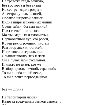
Не тревожа гладь речную,
Без восторга и без гнева
На сестру глядит родную.
А сестра купелью синей,
Облаков широкой ванной
Видит ширь зеркальных линий
Средь тайги, богами данной,
Пихт и елей пики, сосен
Мачты, медных и смолистых,
Первобытный луг, что росен,
Кручи рек огромных, чистых
Разговор двух ипостасей,
Настоящей и зеркальной,
Слышит вволю, тих и ясен
Он в лучах зари сусальной.
И никто не знает, где же
Выбор правды вечной, странной:
То ли в неба синей веже,
То ли в речке первозданной.
_____________________
№2 — Элина
На территории любви
Квартал воздушных замков строят…