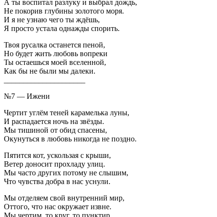
А ты воспитал разлуку и выбрал дождь,
Не покорив глубины золотого моря.
И я не узнаю чего ты ждёшь,
Я просто устала однажды спорить.
Твоя русалка останется пеной,
Но будет жить любовь вопреки
Ты остаешься моей вселенной,
Как бы не были мы далеки.
_____________________
№7 — Ижени
Чертит углём теней карамелька луны,
И распадается ночь на звёзды.
Мы тишиной от обид спасены,
Окунуться в любовь никогда не поздно.
Пятится кот, ускользая с крыши,
Ветер доносит прохладу улиц.
Мы часто других потому не слышим,
Что чувства добра в нас уснули.
Мы отделяем свой внутренний мир,
Оттого, что нас окружает извне.
Мы чертим, то круг, то пунктир