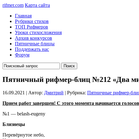
rifmer.com
Карта сайта
Главная
Рубрики стихов
ТОП Рифмеров
Уроки стихосложения
Архив конкурсов
Пятничные блицы
Поддержать нас
Форум
Пятничный рифмер-блиц №212 «Два м
16.09.2021 | Автор:
Дмитрий
| Рубрика:
Пятничные рифмер-бл
Прием работ завершен! С этого момента начинается голосован
№1 — belash-eugeny
Близнецы
Перевёрнутое небо,