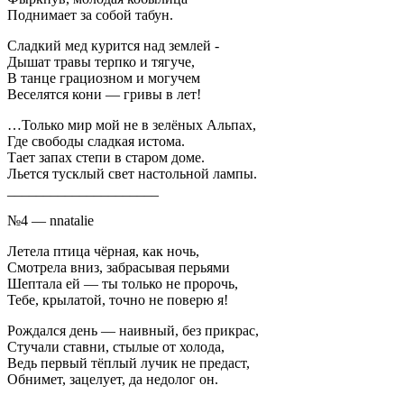
Поднимает за собой табун.
Сладкий мед курится над землей -
Дышат травы терпко и тягуче,
В танце грациозном и могучем
Веселятся кони — гривы в лет!
…Только мир мой не в зелёных Альпах,
Где свободы сладкая истома.
Тает запах степи в старом доме.
Льется тусклый свет настольной лампы.
_____________________
№4 — nnatalie
Летела птица чёрная, как ночь,
Смотрела вниз, забрасывая перьями
Шептала ей — ты только не пророчь,
Тебе, крылатой, точно не поверю я!
Рождался день — наивный, без прикрас,
Стучали ставни, стылые от холода,
Ведь первый тёплый лучик не предаст,
Обнимет, зацелует, да недолог он.