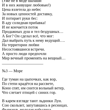
(Уже не в моде шалаши
И в них живущие любовью!)
Цена взлетела до небес
За новых ценностей доставку,
И потирает руки бес:
В аду солидная прибавка!
И не кончается поток
Продажных душ и тел бездушных…
А Бог? Он сделал всё, что мог:
Дал выбрать путь к нему ведущий….
На территории любви
Несостоявшиеся встречи.
А просто люди предпочли
Мир вечный променять на вещный…
_____________________
№3 — Море
Где туман на цыпочках, как вор,
По степи крадётся на рассвете,
Кони спят, им снится вольный ветер,
Что слетает птицей с синих гор.
В карем взгляде тают льдинки Лун.
Сон скользит, запутавшись в ресницах.
Фыркнув, молодая кобылица