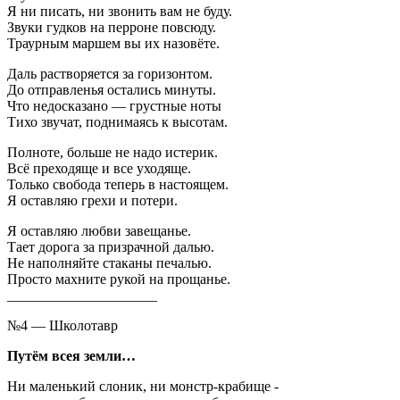
Я ни писать, ни звонить вам не буду.
Звуки гудков на перроне повсюду.
Траурным маршем вы их назовёте.
Даль растворяется за горизонтом.
До отправленья остались минуты.
Что недосказано — грустные ноты
Тихо звучат, поднимаясь к высотам.
Полноте, больше не надо истерик.
Всё преходяще и все уходяще.
Только свобода теперь в настоящем.
Я оставляю грехи и потери.
Я оставляю любви завещанье.
Тает дорога за призрачной далью.
Не наполняйте стаканы печалью.
Просто махните рукой на прощанье.
_____________________
№4 — Школотавр
Путём всея земли…
Ни маленький слоник, ни монстр-крабище -