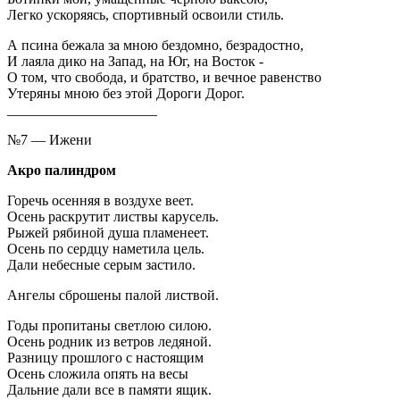
Легко ускоряясь, спортивный освоили стиль.
А псина бежала за мною бездомно, безрадостно,
И лаяла дико на Запад, на Юг, на Восток -
О том, что свобода, и братство, и вечное равенство
Утеряны мною без этой Дороги Дорог.
_____________________
№7 — Ижени
Акро палиндром
Горечь осенняя в воздухе веет.
Осень раскрутит листвы карусель.
Рыжей рябиной душа пламенеет.
Осень по сердцу наметила цель.
Дали небесные серым застило.
Ангелы сброшены палой листвой.
Годы пропитаны светлою силою.
Осень родник из ветров ледяной.
Разницу прошлого с настоящим
Осень сложила опять на весы
Дальние дали все в памяти ящик.