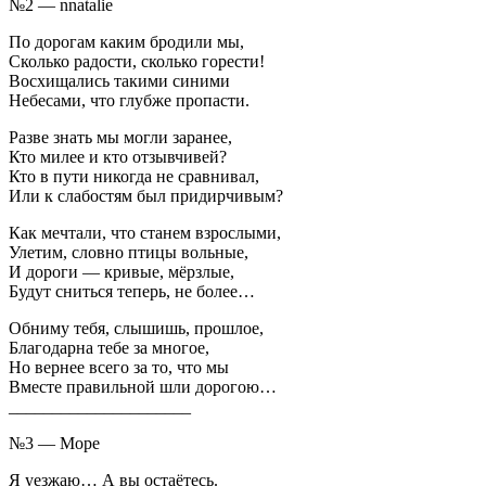
№2 — nnatalie
По дорогам каким бродили мы,
Сколько радости, сколько горести!
Восхищались такими синими
Небесами, что глубже пропасти.
Разве знать мы могли заранее,
Кто милее и кто отзывчивей?
Кто в пути никогда не сравнивал,
Или к слабостям был придирчивым?
Как мечтали, что станем взрослыми,
Улетим, словно птицы вольные,
И дороги — кривые, мёрзлые,
Будут сниться теперь, не более…
Обниму тебя, слышишь, прошлое,
Благодарна тебе за многое,
Но вернее всего за то, что мы
Вместе правильной шли дорогою…
_____________________
№3 — Море
Я уезжаю… А вы остаётесь.