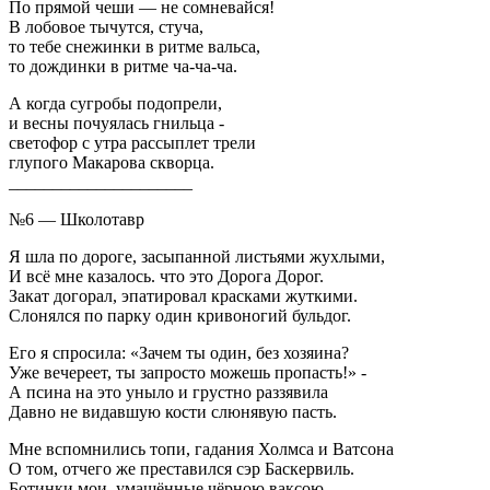
По прямой чеши — не сомневайся!
В лобовое тычутся, стуча,
то тебе снежинки в ритме вальса,
то дождинки в ритме ча-ча-ча.
А когда сугробы подопрели,
и весны почуялась гнильца -
светофор с утра рассыплет трели
глупого Макарова скворца.
_____________________
№6 — Школотавр
Я шла по дороге, засыпанной листьями жухлыми,
И всё мне казалось. что это Дорога Дорог.
Закат догорал, эпатировал красками жуткими.
Слонялся по парку один кривоногий бульдог.
Его я спросила: «Зачем ты один, без хозяина?
Уже вечереет, ты запросто можешь пропасть!» -
А псина на это уныло и грустно раззявила
Давно не видавшую кости слюнявую пасть.
Мне вспомнились топи, гадания Холмса и Ватсона
О том, отчего же преставился сэр Баскервиль.
Ботинки мои, умащённые чёрною ваксою,