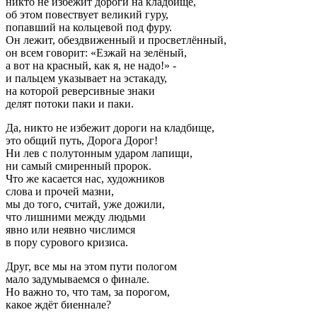
никто не избежит дороги на кладбище,
об этом повествует великий гуру,
попавший на кольцевой под фуру.
Он лежит, обездвиженный и просветлённый,
он всем говорит: «Езжай на зелёный,
а вот на красный, как я, не надо!» -
и пальцем указывает на эстакаду,
на которой реверсивные знаки
делят потоки паки и паки.
Да, никто не избежит дороги на кладбище,
это общий путь, Дорога Дорог!
Ни лев с полутонным ударом лапищи,
ни самый смиренный пророк.
Что же касается нас, художников
слова и прочей мазни,
мы до того, считай, уже дожили,
что лишними между людьми
явно или неявно числимся
в пору сурового кризиса.
Друг, все мы на этом пути пологом
мало задумываемся о финале.
Но важно то, что там, за порогом,
какое ждёт биеннале?