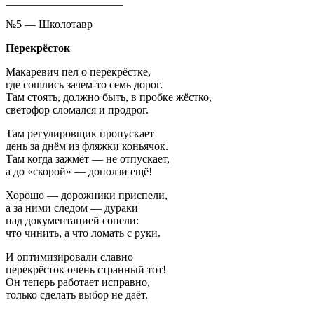
_____________________
№5 — Школотавр
Перекрёсток
Макаревич пел о перекрёстке,
где сошлись зачем-то семь дорог.
Там стоять, должно быть, в пробке жёстко,
светофор сломался и продрог.
Там регулировщик пропускает
день за днём из фляжки коньячок.
Там когда зажмёт — не отпускает,
а до «скорой» — доползи ещё!
Хорошо — дорожники приспели,
а за ними следом — дураки
над документацией сопели:
что чинить, а что ломать с руки.
И оптимизировали славно
перекрёсток очень странный тот!
Он теперь работает исправно,
только сделать выбор не даёт.