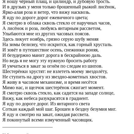
Я ношу чёрный плащ, и цилиндр, и дубовую трость.
И в друзьях у меня только брошенный рыжий лисёнок,
Ярко-алая роза и ветер, что вижу насквозь.
Я иду по дороге дорог ежевичного цвета;
Я смотрю в облака сквозь стекло от наручных часов,
А лисёнок и роза, любуясь янтарным рассветом,
Улыбаются мне из других часовых поясов.
Здесь ликует ноябрь, грязно серую шубу меняя
На зимы белизну, что искрится, как горный хрусталь.
И зовёт в путешествие осень, снежинки роняя,
И безудержно манит дорога в бескрайнюю даль.
Но ведь я не могу эту нужную бросить работу
И умчаться в закат за огнём по следам из шипов.
Шестерёнки хрустят: не взлететь моему звездолёту,
Не ступить на дрогу из звездно-кометных хвостов.
Я живу в часовом механизме, и время несётся
Мимо нас, и щелчок шестерёнок сжигает момент.
Я смотрю сквозь стекло, как садится на западе солнце,
Вижу, как небеса разукрасятся в градиент.
Я иду по дороге дорог. Из янтарного света
Соткан каждый мой шаг. Брошен в бездну безумия миг.
Я иду и смотрю на закат, ожидая рассвета.
Я покинутый всеми измученный часовщик.
_____________________