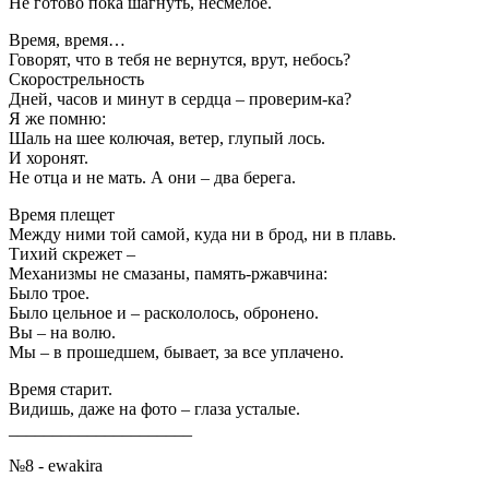
Не готово пока шагнуть, несмелое.
Время, время…
Говорят, что в тебя не вернутся, врут, небось?
Скорострельность
Дней, часов и минут в сердца – проверим-ка?
Я же помню:
Шаль на шее колючая, ветер, глупый лось.
И хоронят.
Не отца и не мать. А они – два берега.
Время плещет
Между ними той самой, куда ни в брод, ни в плавь.
Тихий скрежет –
Механизмы не смазаны, память-ржавчина:
Было трое.
Было цельное и – раскололось, обронено.
Вы – на волю.
Мы – в прошедшем, бывает, за все уплачено.
Время старит.
Видишь, даже на фото – глаза усталые.
_____________________
№8 - ewakira