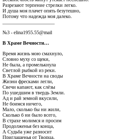
Разрезают терпение стрелки легко.
И душа моя плачет опять безутешно,
Потому что надежда моя далеко.
_____________________
№3 - elina1955.55@mail
В Храме Вечности…
Время жизнь мою смахнуло,
Словно муху со щеки,
Не была, а промелькнула
Светлой рыбкой из реки.
В Храме Вечности на своды
Жизни фресками легли,
Свечи капают, как слёзы
По ушедшим в твердь Земли.
Ад и рай земной вкусили,
Не боимся ничего,
Мало, сколько бы ни жили,
Сколько б ни было всего,
В страхе молимся и просим
Продолженья без конца,
А Судьба уже разносит
Приглашенья от Творца.