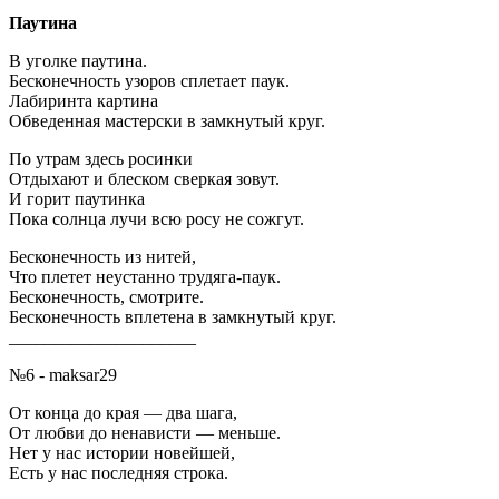
Паутина
В уголке паутина.
Бесконечность узоров сплетает паук.
Лабиринта картина
Обведенная мастерски в замкнутый круг.
По утрам здесь росинки
Отдыхают и блеском сверкая зовут.
И горит паутинка
Пока солнца лучи всю росу не сожгут.
Бесконечность из нитей,
Что плетет неустанно трудяга-паук.
Бесконечность, смотрите.
Бесконечность вплетена в замкнутый круг.
_____________________
№6 - maksar29
От конца до края — два шага,
От любви до ненависти — меньше.
Нет у нас истории новейшей,
Есть у нас последняя строка.