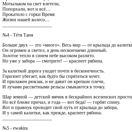
Мотыльком на свет влетели,
Попорхали, вот и всё…
Прокатило с горки Время
Жизни нашей колесо…
_____________________
№4 - Тётя Таня
Больше двух — это «много». Весь мир — от крыльца до калитк
Он огромен и светел, а день нескончаемо длинный.
Золотое тепло в синем небе высоком разлито.
Но уже у забора — смотрите! — краснеет рябина.
За калиткой дорога уходит почти в бесконечность.
Горизонт убегает, как будто бы спрятаться хочет.
И прилажен рюкзак, и не давит он крепкие плечи,
И лучами рассветными рельсы смыкаются в точку.
Шар земной — детский мячик в бескрайних вселенских просто
Но всё ближе причал, и года — вот беда! — горбят спину.
Вот и правнук проходит свой путь от крыльца до забора,
И у самой калитки, как прежде, краснеет рябина.
_____________________
№5 - ewakira