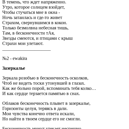
В темень, что ждет напряженно.
Утро, которое солнцем взойдет,
Чтобы стучаться мне в окна -
Ночь затаилась и где-то живет
Страхом, свернувшимся в кокон.
Только безмолвна небесная тишь,
Там, в бесконечности тАя,
Звезды смеются, и птицами с крыш
Страхи мои улетают.
_____________________
№2 - ewakira
Зазеркалье
Зеркала розобъю в бесконечность осколков,
Чтоб не видеть тоски утонувшей в глазах.
Как же больно порой, вспоминать тебя колко…
И как сердце терзается памятью в снах.
Облаков бесконечность плывет в зазеркалье,
Горизонты целуя, теряясь в дали.
Мои чувства конечно ответа искали,
Но найти в твоем сердце его не смогли.
Бесконечность минут утекает неспешно.