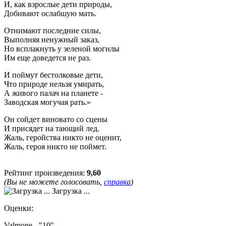
И, как взрослые дети природы,
Добивают ослабшую мать.
Отнимают последние силы,
Выполняя ненужный заказ,
Но всплакнуть у зеленой могилы
Им еще доведется не раз.
И поймут бестолковые дети,
Что природе нельзя умирать,
А живого палач на планете -
Заводская могучая рать.»
Он сойдет виновато со сцены
И присядет на тающий лед.
Жаль, геройства никто не оценит,
Жаль, героя никто не поймет.
Рейтинг произведения:
9,60
(Вы не можете голосовать,
справка
)
Загрузка ...
Оценки:
Valmone - "10"