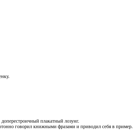
енку.
на доперестроичный плакатный лозунг.
нотонно говорил книжными фразами и приводил себя в пример.