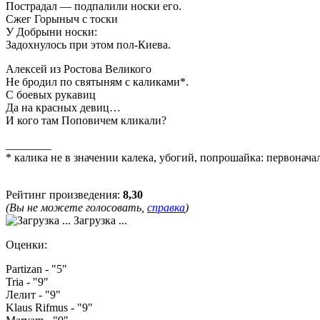
Пострадал — подпалили носки его.
Сжег Горыныч с тоски
У Добрыни носки:
Задохнулось при этом пол-Киева.
Алексей из Ростова Великого
Не бродил по святыням с каликами*.
С боевых рукавиц
Да на красных девиц…
И кого там Поповичем кликали?
________
* калика не в значении калека, убогий, попрошайка: первонач
Рейтинг произведения:
8,30
(Вы не можете голосовать,
справка
)
Загрузка ...
Оценки:
Partizan - "5"
Tria - "9"
Лелит - "9"
Klaus Rifmus - "9"