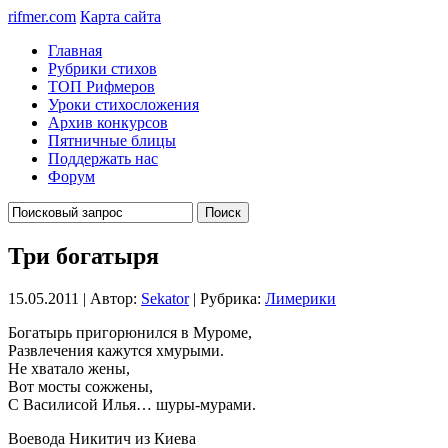
rifmer.com
Карта сайта
Главная
Рубрики стихов
ТОП Рифмеров
Уроки стихосложения
Архив конкурсов
Пятничные блицы
Поддержать нас
Форум
Три богатыря
15.05.2011 | Автор:
Sekator
| Рубрика:
Лимерики
Богатырь пригорюнился в Муроме,
Развлечения кажутся хмурыми.
Не хватало жены,
Вот мосты сожжены,
С Василисой Илья… шуры-мурами.
Воевода Никитич из Киева