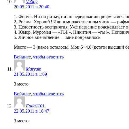
V.Zloy
20.05.2011 в 20:40
1. Форма. Ни по ритму, ни по чередованию рифм замеча
2. Рифма. ХорошА! Или в множественном числе — рифм
3. Целостность восприятия. Уже название подсказывает о 
4. Юмор. Муромец — «ГЫ!», Никитич — «гы!», Попович
5. Личное впечатление — мне понравилось!
Место — 3 (какое осталось). Мои 5+4,6 (кстати высший бал
Войдите, чтобы ответить
Maryam
21.05.2011 в 1:09
3 место
Войдите, чтобы ответить
Fada1101
22.05.2011 в 18:47
3 место