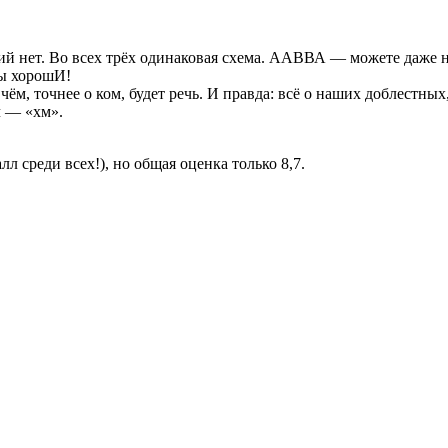
ний нет. Во всех трёх одинаковая схема. ААВВА — можете даже 
ы хорошИ!
чём, точнее о ком, будет речь. И правда: всё о наших доблестны
 — «хм».
л среди всех!), но общая оценка только 8,7.