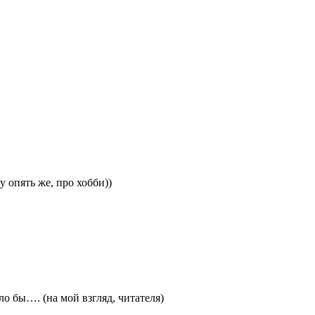
у опять же, про хобби))
о бы…. (на мой взгляд, читателя)