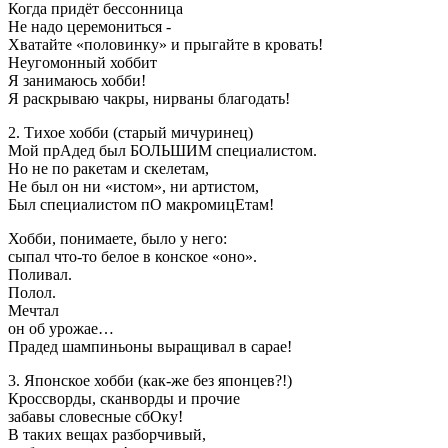
Когда придёт бессонница
Не надо церемониться -
Хватайте «половинку» и прыгайте в кровать!
Неугомонный хоббит
Я занимаюсь хобби!
Я раскрываю чакры, нирваны благодать!
2. Тихое хобби (старый мичуринец)
Мой прАдед был БОЛЬШИМ специалистом.
Но не по ракетам и скелетам,
Не был он ни «истом», ни артистом,
Был специалистом пО макромицЕтам!
Хобби, понимаете, было у него:
сыпал что-то белое в конское «оно».
Поливал.
Полол.
Мечтал
он об урожае…
Прадед шампиньоны выращивал в сарае!
3. Японское хобби (как-же без японцев?!)
Кроссворды, сканворды и прочие
забавы словесные сбОку!
В таких вещах разборчивый,