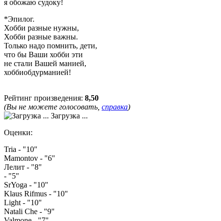
я обожаю судоку!
*Эпилог.
Хобби разные нужны,
Хобби разные важны.
Только надо помнить, дети,
что бы Ваши хобби эти
не стали Вашей манией,
хоббиобдурманией!
Рейтинг произведения:
8,50
(Вы не можете голосовать,
справка
)
Загрузка ...
Оценки:
Tria - "10"
Mamontov - "6"
Лелит - "8"
- "5"
SrYoga - "10"
Klaus Rifmus - "10"
Light - "10"
Natali Che - "9"
Valmone - "7"