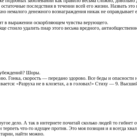
же подобных заболеваний как правило весьма сложно, довольно 
 остаточные последствия в течении всей его жизни. Назвать это
но немалого денежного вознаграждения никак не оправдывает его
вучит в выражении оскорбляющем чувства верующего.
е стоило удалить пиар этого весьма вредного, антиобщественног
 убеждений? Шоры.
. Гонка, скорость — передано здорово. Все беды и опасности не 
ается: «Разруха не в клозетах, а в головах!» Стиху — 9. Высший
ое дело. А так в интернете почитай сколько людей то гибнет от
 терпеть что-то идущее против. Это моя позиция и я всегда хв
тарии, найти можно.