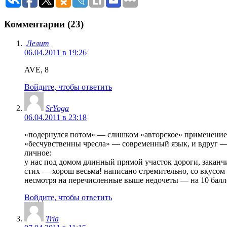
Комментарии (23)
Лелит
06.04.2011 в 19:26
AVE, 8
Войдите, чтобы ответить
SrYoga
06.04.2011 в 23:18
«подернулся потом» — слишком «авторское» применение 
«бесчувственны чресла» — современный язык, и вдруг —
личное:
у нас под домом длинный прямой участок дороги, заканч
стих — хорош весьма! написано стремительно, со вкусом и
несмотря на перечисленные выше недочеты — на 10 балл
Войдите, чтобы ответить
Tria