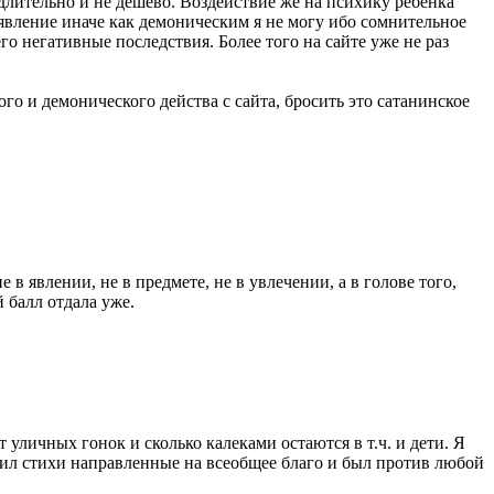
длительно и не дешево. Воздействие же на психику ребенка
 явление иначе как демоническим я не могу ибо сомнительное
 негативные последствия. Более того на сайте уже не раз
о и демонического действа с сайта, бросить это сатанинское
в явлении, не в предмете, не в увлечении, а в голове того,
 балл отдала уже.
 уличных гонок и сколько калеками остаются в т.ч. и дети. Я
алил стихи направленные на всеобщее благо и был против любой