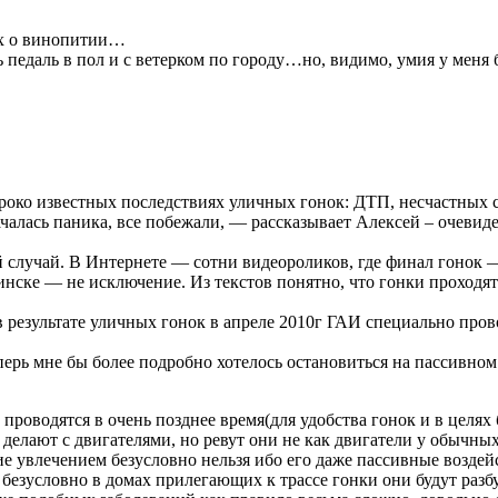
тих о винопитии…
ь педаль в пол и с ветерком по городу…но, видимо, умия у меня
роко известных последствиях уличных гонок: ДТП, несчастных с
ачалась паника, все побежали, — рассказывает Алексей – очеви
 случай. В Интернете — сотни видеороликов, где финал гонок —
нске — не исключение. Из текстов понятно, что гонки проходя
в результате уличных гонок в апреле 2010г ГАИ специально пр
ерь мне бы более подробно хотелось остановиться на пассивном 
 проводятся в очень позднее время(для удобства гонок и в целях
 делают с двигателями, но ревут они не как двигатели у обычны
ие увлечением безусловно нельзя ибо его даже пассивные воздейс
 безусловно в домах прилегающих к трассе гонки они будут разб