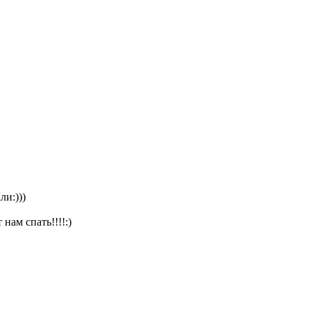
и:)))
ам спать!!!!:)