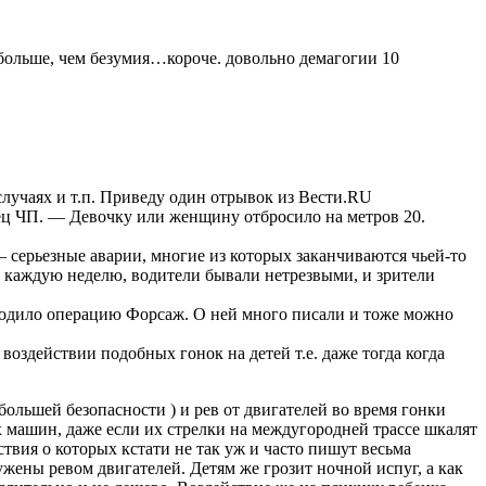
 больше, чем безумия…короче. довольно демагогии 10
лучаях и т.п. Приведу один отрывок из Вести.RU
дец ЧП. — Девочку или женщину отбросило на метров 20.
 серьезные аварии, многие из которых заканчиваются чьей-то
т каждую неделю, водители бывали нетрезвыми, и зрители
оводило операцию Форсаж. О ней много писали и тоже можно
воздействии подобных гонок на детей т.е. даже тогда когда
 большей безопасности ) и рев от двигателей во время гонки
х машин, даже если их стрелки на междугородней трассе шкалят
твия о которых кстати не так уж и часто пишут весьма
ужены ревом двигателей. Детям же грозит ночной испуг, а как