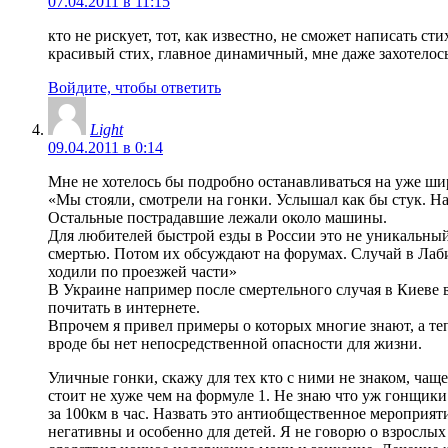
07.04.2011 в 11:15
кто не рискует, тот, как известно, не сможет написать с
красивый стих, главное динамичный, мне даже захотелос
Войдите, чтобы ответить
Light
09.04.2011 в 0:14
Мне не хотелось бы подробно останавливаться на уже ши
«Мы стояли, смотрели на гонки. Услышал как бы стук. Н
Остальные пострадавшие лежали около машины.
Для любителей быстрой езды в России это не уникальный
смертью. Потом их обсуждают на форумах. Случай в Лаби
ходили по проезжей части»
В Украине например после смертельного случая в Киеве 
почитать в интернете.
Впрочем я привел примеры о которых многие знают, а теп
вроде бы нет непосредственной опасности для жизни.
Уличные гонки, скажу для тех кто с ними не знаком, чаще
стоит не хуже чем на формуле 1. Не знаю что уж гонщики
за 100км в час. Назвать это антиобщественное мероприят
негативны и особенно для детей. Я не говорю о взрослых