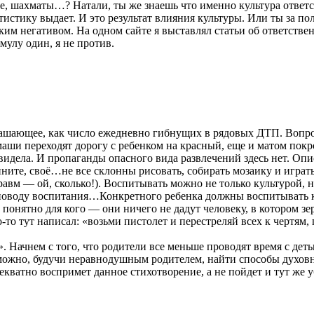
ие, шахматы…? Натали, ты же знаешь что именно культура ответс
стику выдает. И это результат влияния культуры. Или ты за пол
им негативом. На одном сайте я выставлял статьи об ответствен
мулу один, я не против.
рашающее, как число ежедневно гибнущих в рядовых ДТП. Вопро
маши переходят дорогу с ребенком на красный, еще и матом покр
увидела. И пропаганды опасного вида развлечений здесь нет. Оп
ите, своё…не все склонны рисовать, собирать мозаику и играть 
равм — ой, сколько!). Воспитывать можно не только культурой, 
по поводу воспитания…Конкретного ребенка должны воспитывать 
понятно для кого — они ничего не дадут человеку, в котором зе
-то тут написал: «возьми пистолет и перестреляй всех к чертям,
Начнем с того, что родители все меньше проводят время с деть
можно, будучи неравнодушным родителем, найти способы духовног
кватно воспримет данное стихотворение, а не пойдет и тут же у