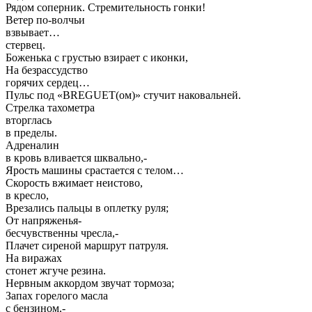
Рядом соперник. Стремительность гонки!
Ветер по-волчьи
взвывает…
стервец.
Боженька с грустью взирает с иконки,
На безрассудство
горячих сердец…
Пульс под «BREGUET(ом)» стучит наковальней.
Стрелка тахометра
вторглась
в пределы.
Адреналин
в кровь вливается шквально,-
Ярость машины срастается с телом…
Скорость вжимает неистово,
в кресло,
Врезались пальцы в оплетку руля;
От напряженья-
бесчувственны чресла,-
Плачет сиреной маршрут патруля.
На виражах
стонет жгуче резина.
Нервным аккордом звучат тормоза;
Запах горелого масла
с бензином,-