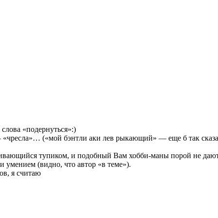
слова «подернуться»:)
 «чресла»… («мой бэнтли аки лев рыкающий» — еще б так сказал
ивающийся тупиком, и подобный Вам хобби-маны порой не дают н
 умением (видно, что автор «в теме»).
ов, я считаю