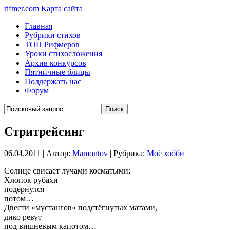
rifmer.com
Карта сайта
Главная
Рубрики стихов
ТОП Рифмеров
Уроки стихосложения
Архив конкурсов
Пятничные блицы
Поддержать нас
Форум
Стритрейсинг
06.04.2011 | Автор:
Mamontov
| Рубрика:
Моё хобби
Солнце свисает лучами косматыми;
Хлопок рубахи
подернулся
потом…
Двести «мустангов» подстёгнутых матами,
дико ревут
под вишневым капотом…