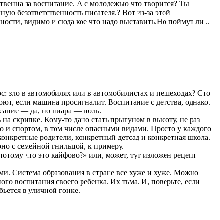
твенна за воспитание. А с молодежью что творится? Ты
ную безответственность писателя.? Вот из-за этой
ности, видимо и сюда кое что надо выставить.Но поймут ли ..
с: зло в автомобилях или в автомобилистах и пешеходах? Сто
оют, если машина просигналит. Воспитание с детства, однако.
исание — да, но пиара — ноль.
на скрипке. Кому-то дано стать прыгуном в высоту, не раз
но и спортом, в том числе опасными видами. Просто у каждого
конкретные родители, конкретный детсад и конкретная школа.
рно с семейной гнильцой, к примеру.
 потому что это кайфово?» или, может, тут изложен рецепт
ми. Система образования в стране все хуже и хуже. Можно
о воспитания своего ребенка. Их тьма. И, поверьте, если
бьется в уличной гонке.