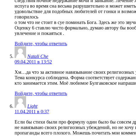
следствия ночное недержание мочи и заикание. Лечение 
испуга во время сна весьма разрушительно и может иметь
удовольствие для подобных любителей от гонки и возмож
говорилось
о том что не стоит в суе поминать Бога. Здесь же это з
Оценку 6 ставлю чисто формально, думаю автору бы вообщ
увлечение и покаяться .
Войдите, чтобы ответить
Natali Che
09.04.2011 в 13:52
Хм…да что за активное навязывание своих религиозных
Тема конкурса соблюдена. Форма соответствует содержанию
кто занимается этим. Моё любимое Булгаковское напрашив
Войдите, чтобы ответить
Light
11.04.2011 в 0:37
Если бы стихи были про формулу один было бы совсем друг
не навязываю своих религиозных убеждений, но не хочу и
пропаганды всего плохого. Можешь почитать мои коммен