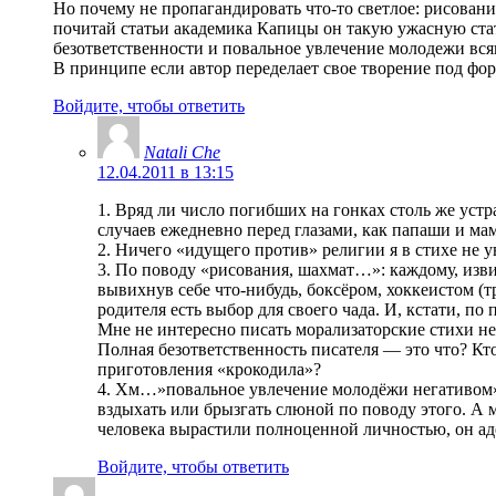
Но почему не пропагандировать что-то светлое: рисован
почитай статьи академика Капицы он такую ужасную стати
безответственности и повальное увлечение молодежи всяк
В принципе если автор переделает свое творение под фор
Войдите, чтобы ответить
Natali Che
12.04.2011 в 13:15
1. Вряд ли число погибших на гонках столь же уст
случаев ежедневно перед глазами, как папаши и ма
2. Ничего «идущего против» религии я в стихе не 
3. По поводу «рисования, шахмат…»: каждому, извин
вывихнув себе что-нибудь, боксёром, хоккеистом (т
родителя есть выбор для своего чада. И, кстати, 
Мне не интересно писать морализаторские стихи не 
Полная безответственность писателя — это что? Кто
приготовления «крокодила»?
4. Хм…»повальное увлечение молодёжи негативом». 
вздыхать или брызгать слюной по поводу этого. А 
человека вырастили полноценной личностью, он аде
Войдите, чтобы ответить