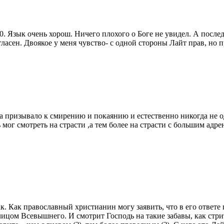
0. Язык очень хорош. Ничего плохого о Боге не увидел. А последс
гласен. Двоякое у меня чувство- с одной стороны Лайт прав, но 
а призывало к смирению и покаянию и естественно никогда не о
мог смотреть на страсти ,а тем более на страсти с большим адре
к. Как православный христианин могу заявить, что в его ответе 
цом Всевышнего. И смотрит Господь на такие забавы, как стритр