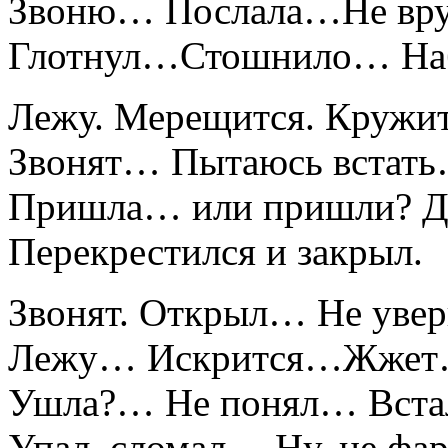
Звоню… Послала…Не вр
Глотнул…Стошнило… Наб
Лежу. Мерещится. Кружит
Звонят… Пытаюсь встат
Пришла… или пришли? Д
Перекрестился и закрыл.
Звонят. Открыл… Не уве
Лежу… Искрится…Жжет
Ушла?… Не понял… Встал
Упал, сломал… Ну, не фар