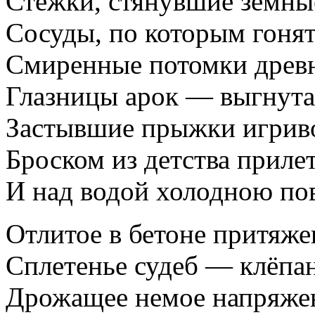
Стежки, стянувшие земны
Сосуды, по которым гонят
Смиренные потомки древн
Глазницы арок — выгнута
Застывшие прыжки игрив
Броском из детства приле
И над водой холодною по
Отлитое в бетоне притяже
Сплетенье судеб — клёпан
Дрожащее немое напряже