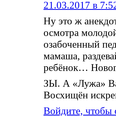
21.03.2017 в 7:5
Ну это ж анекдо
осмотра молодо
озабоченный пед
мамаша, раздев
ребёнок… Нового
ЗЫ. А «Лужа» В
Восхищён искре
Войдите, чтобы 