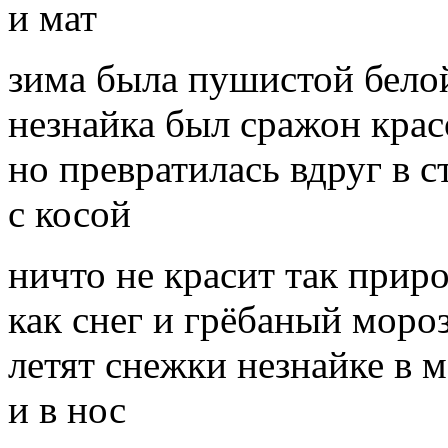
и мат
зима была пушистой бело
незнайка был сражон кра
но превратилась вдруг в с
с косой
ничто не красит так прир
как снег и грёбаный моро
летят снежки незнайке в 
и в нос