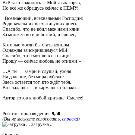
Всё так сложилось… Мой язык коряв,
Но всё же обращусь сейчас к НЕМУ:
«Всезнающий, всехвальный Господин!
Родоначальник всех живущих днесь!
Спасибо, что не вбил меж нами клин
За множество и действий, и словес,
Которые могли бы стать концом
Однажды заискрившемуся МЫ!
Спасибо, что смотрю в его лицо!
Прошу — сейчас любовь не отними!»
…А ты — замри и слушай, уходя
На дальние, без мира рубежи:
Здесь остаëтся тот, кто ждёт тебя.
Вот ладанка — в кармашек положи…
Автор готов к любой критике. Смелее!
Рейтинг произведения:
9,50
(Вы не можете голосовать,
справка
)
Загрузка ...
Оценки: