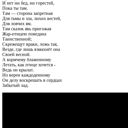
И нет ни бед, ни горестей,
Пока ты там.
Там — сторона запретная
Для тьмы и зла, лихих вестей,
Для ловчих ям.
Там сказок явь пригожая
Жар-птицею поведана
Таинственной;
Скрежещут враки, ложь тая,
Везде, где лишь взмахнёт она
Своей весной.
А кормчему блаженному
Летать, как птице хочется -
Ведь он крылат.
Но верен каждоденному
Он делу воскрешать в сердцах
Забытый лад.