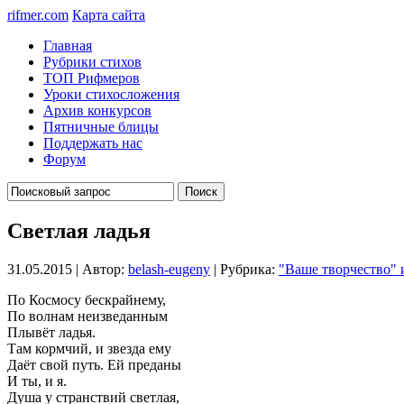
rifmer.com
Карта сайта
Главная
Рубрики стихов
ТОП Рифмеров
Уроки стихосложения
Архив конкурсов
Пятничные блицы
Поддержать нас
Форум
Светлая ладья
31.05.2015 | Автор:
belash-eugeny
| Рубрика:
"Ваше творчество" 
По Космосу бескрайнему,
По волнам неизведанным
Плывёт ладья.
Там кормчий, и звезда ему
Даёт свой путь. Ей преданы
И ты, и я.
Душа у странствий светлая,