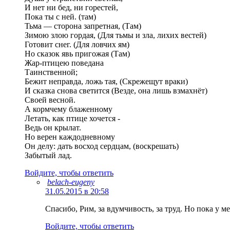
И нет ни бед, ни горестей,
Пока ты с ней. (там)
Тьма — сторона запретная, (Там)
Зимою злою гордая, (Для тьмы и зла, лихих вестей)
Готовит снег. (Для ловчих ям)
Но сказок явь пригожая (Там)
Жар-птицею поведана
Таинственной;
Бежит неправда, ложь тая, (Скрежещут враки)
И сказка снова светится (Везде, она лишь взмахнёт)
Своей весной.
А кормчему блаженному
Летать, как птице хочется -
Ведь он крылат.
Но верен каждодневному
Он делу: дать восход сердцам, (воскрешать)
Забытый лад.
Войдите, чтобы ответить
belach-eugeny
31.05.2015 в 20:58
Спасибо, Рим, за вдумчивость, за труд. Но пока у м
Войдите, чтобы ответить