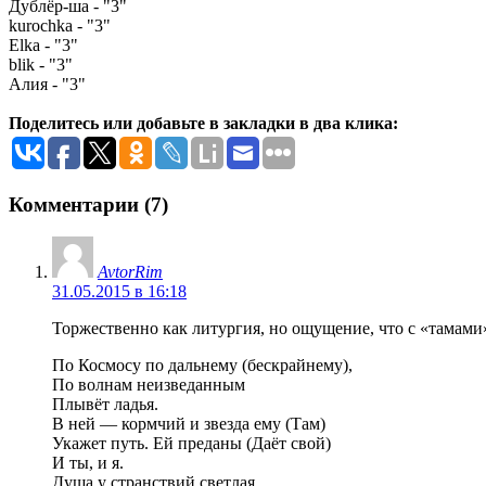
Дублёр-ша - "3"
kurochka - "3"
Elka - "3"
blik - "3"
Алия - "3"
Поделитесь или добавьте в закладки в два клика:
Комментарии (7)
AvtorRim
31.05.2015 в 16:18
Торжественно как литургия, но ощущение, что с «тамами» 
По Космосу по дальнему (бескрайнему),
По волнам неизведанным
Плывёт ладья.
В ней — кормчий и звезда ему (Там)
Укажет путь. Ей преданы (Даёт свой)
И ты, и я.
Душа у странствий светлая,