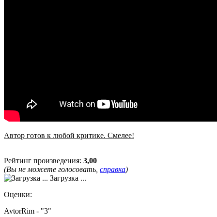
Автор готов к любой критике. Смелее!
Рейтинг произведения:
3,00
(Вы не можете голосовать,
справка
)
Загрузка ...
Оценки:
AvtorRim - "3"