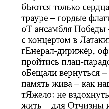
бЬются только сердца
трауре – гордые флаг
оТ ансамбля Победы 
с концертом в Лата
гЕнерал-дирижёр, оф
пройтись плац-парад
оБещали вернуться –
память жива – как на
тЯжело: не вздохнут
жить – для Отчизны 