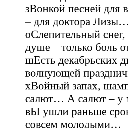
зВонкой песней для вс
– для доктора Лизы
оСлепительный снег,
душе – только боль о
шЕсть декабрьских дн
волнующей праздни
хВойный запах, шамп
салют… А салют – у 
вЫ ушли раньше срока
совсем молодыми…