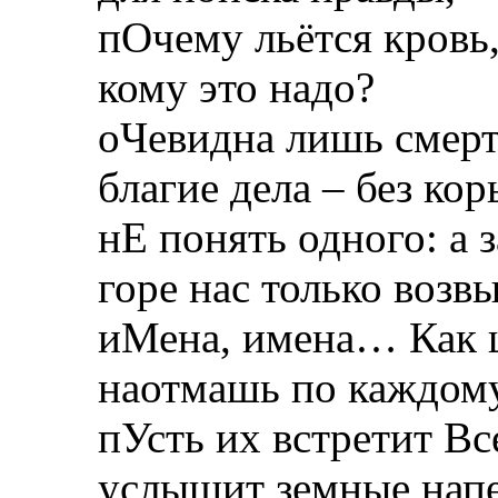
пОчему льётся кровь,
кому это надо?
оЧевидна лишь смерт
благие дела – без кор
нЕ понять одного: а
горе нас только возв
иМена, имена… Как ш
наотмашь по каждом
пУсть их встретит Вс
услышит земные нап