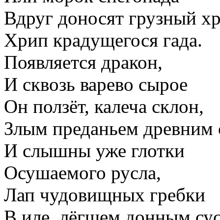
Вдруг доносят грузный хр
Хрип крадущегося гада.
Появляется дракон,
И сквозь варево сырое
Он ползёт, калеча склон,
Злым преданьем древним 
И слышны уже глотки
Осушаемого русла,
Лап чудовищных гребки
В иле, лёгшем донным су