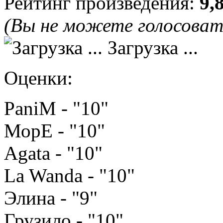
Рейтинг произведения:
9,
(Вы не можете голосова
Загрузка ...
Оценки:
PaniM - "10"
МорЕ - "10"
Agata - "10"
La Wanda - "10"
Элина - "9"
Грузило - "10"