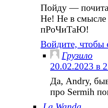
Пойду — почи
Не! Не в смысле
пРоЧиТаЮ!
Войдите, чтобы 
Грузило
20.02.2023 в 
Да, Andry, быв
про Sermih п
La Wanda