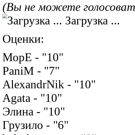
(Вы не можете голосова
Загрузка ...
Оценки:
МорЕ - "10"
PaniM - "7"
AlexandrNik - "10"
Agata - "10"
Элина - "10"
Грузило - "6"