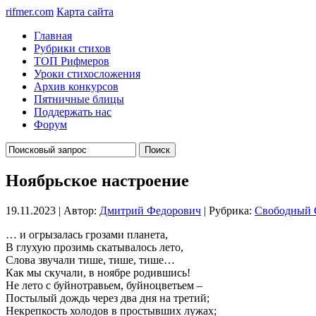
rifmer.com
Карта сайта
Главная
Рубрики стихов
ТОП Рифмеров
Уроки стихосложения
Архив конкурсов
Пятничные блицы
Поддержать нас
Форум
Ноябрьское настроение
19.11.2023 | Автор:
Дмитрий Федорович
| Рубрика:
Свободный 
… и огрызалась грозами планета,
В глухую прозимь скатывалось лето,
Слова звучали тише, тише, тише…
Как мы скучали, в ноябре родившись!
Не лето с буйнотравьем, буйноцветьем –
Постылый дождь через два дня на третий;
Некрепкость холодов в простывших лужах;