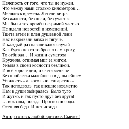
Нелепость от того, что ты не нужен,
Что между нами столько километров…
Менялись времена. Летели ветры –
Без жалости, без цели, без участья.
Мы были тех времён незримой частью.
Не ждали новостей и изменений.
Тщета затей и плен душевной лени
Нас накрывали вязко и тягуче,
И каждый раз наваливался случай –
Как будто некто то бросал нам кроху,
То отбирал… И жизни суматоха
Кружила, отнимая миг за мигом,
Уныла в своей косности безликой.
И всё короче дни, и света меньше –
Без проблеска малейшего в дальнейшем.
Усталость – алкогольно, сигаретно –
Так исподволь, так внешне незаметно
Нам в души забиралась. Было туго
И жутко, и так пусто друг без друга!
… вокзалы, поезда. Прогноз погоды.
Осенняя беда. И нет исхода.
Автор готов к любой критике. Смелее!