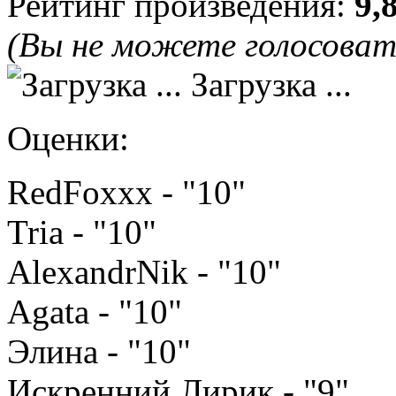
Рейтинг произведения:
9,
(Вы не можете голосова
Загрузка ...
Оценки:
RedFoxxx - "10"
Tria - "10"
AlexandrNik - "10"
Agata - "10"
Элина - "10"
Искренний Лирик - "9"