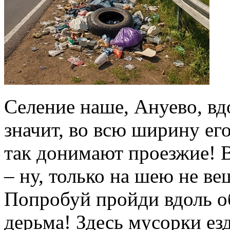
Селение наше, Ануево, вдо
значит, во всю ширину ег
так донимают проезжие! В
– ну, только на шею не в
Попробуй пройди вдоль о
дерьма! Здесь мусорки езд