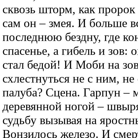
сквозь шторм, как пророк 
сам он – змея. И больше в
последнюю бездну, где кон
спасенье, а гибель и зов: 
стал бедой! И Моби на зо
схлестнуться не с ним, не
палуба? Сцена. Гарпун – м
деревянной ногой – швыряе
судьбу вызывая на яростн
Вонзилось железо. И смер