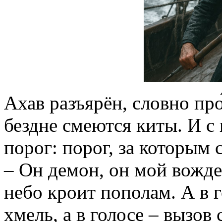
Ахав разъярён, словно про
бездне смеются киты. И с 
порог: порог, за которым 
– Он демон, он мой вожде
небо кроит пополам. А в г
хмель, а в голосе – вызов