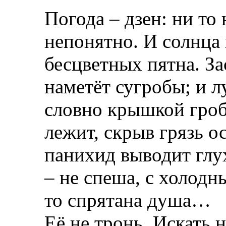
Погода – дзен: ни то 
непонятно. И солнца н
бесцветных пятна. За
наметёт сугробы; и 
словно крышкой гроб
лежит, скрыв грязь ос
панихид выводит глу
– не спеша, с холодн
то спрятана душа…
Её не тронь. Искать н