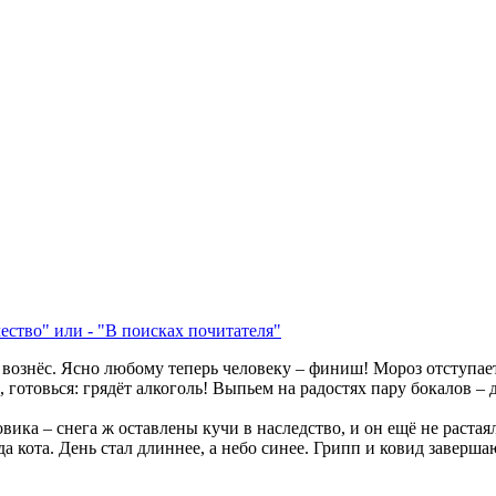
ество" или - "В поисках почитателя"
 вознёс. Ясно любому теперь человеку – финиш! Мороз отступае
готовься: грядёт алкоголь! Выпьем на радостях пару бокалов – д
вика – снега ж оставлены кучи в наследство, и он ещё не растая
ода кота. День стал длиннее, а небо синее. Грипп и ковид заверша