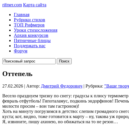
rifmer.com
Карта сайта
Главная
Рубрики стихов
ТОП Рифмеров
Уроки стихосложения
Архив конкурсов
Пятничные блицы
Поддержать нас
Форум
Оттепель
27.02.2026 | Автор:
Дмитрий Федорович
| Рубрика:
"Ваше творч
Весело празднуем тризну по снегу: градусы к плюсу термометр
февраль отфутболь! Гипоталамус, подкинь эндорфинов! Печень, 
милости просим – вон там гастроном)!
Хоть на минуту погрузимся в детство: слепим громадного снего
куста; кот, видно, тоже готовится к марту – ну, такова уж прир
Я, извините, пишу ахинею, но обижаться на то не резон…