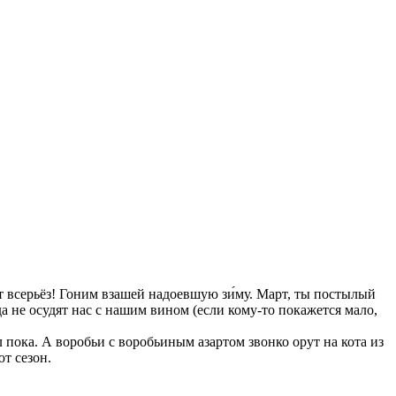
т всерьёз! Гоним взашей надоевшую зи́му. Март, ты постылый
а не осудят нас с нашим вином (если кому-то покажется мало,
л пока. А воробьи с воробьиным азартом звонко орут на кота из
ют сезон.