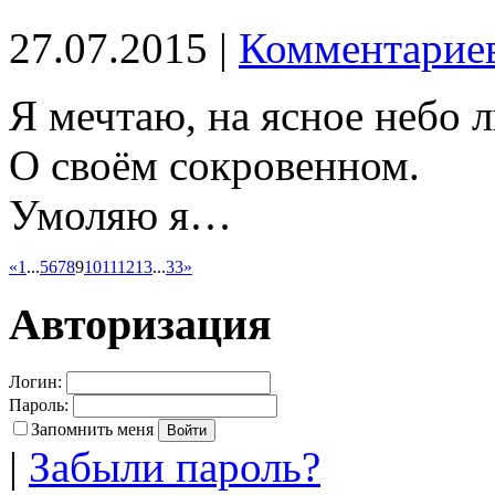
27.07.2015 |
Комментариев
Я мечтаю, на ясное небо 
О своём сокровенном.
Умоляю я…
«
1
...
5
6
7
8
9
10
11
12
13
...
33
»
Авторизация
Логин:
Пароль:
Запомнить меня
|
Забыли пароль?