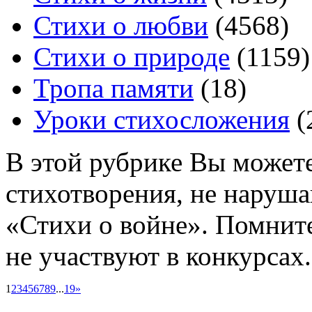
Стихи о любви
(4568)
Стихи о природе
(1159)
Тропа памяти
(18)
Уроки стихосложения
(
В этой рубрике Вы может
стихотворения, не наруша
«Стихи о войне». Помните
не участвуют в конкурсах.
1
2
3
4
5
6
7
8
9
...
19
»