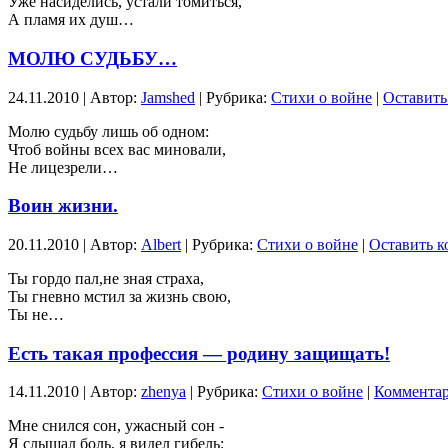
Уже насиделись, устали томиться,
А пламя их душ…
МОЛЮ СУДЬБУ…
24.11.2010 | Автор:
Jamshed
| Рубрика:
Стихи о войне
|
Оставить
Молю судьбу лишь об одном:
Чтоб войны всех вас миновали,
Не лицезрели…
Воин жизни.
20.11.2010 | Автор:
Albert
| Рубрика:
Стихи о войне
|
Оставить 
Ты гордо пал,не зная страха,
Ты гневно мстил за жизнь свою,
Ты не…
Есть такая профессия — родину защищать!
14.11.2010 | Автор:
zhenya
| Рубрика:
Стихи о войне
|
Комментар
Мне снился сон, ужасный сон -
Я слышал боль, я видел гибель: