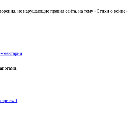
орения, не нарушающие правил сайта, на тему «Стихи о войне».
омментарий
сапогами.
ариев: 1