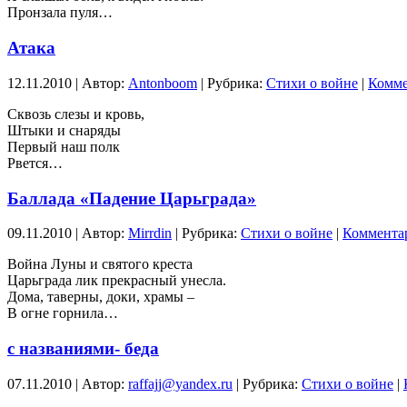
Пронзала пуля…
Атака
12.11.2010 | Автор:
Antonboom
| Рубрика:
Стихи о войне
|
Комме
Сквозь слезы и кровь,
Штыки и снаряды
Первый наш полк
Рвется…
Баллада «Падение Царьграда»
09.11.2010 | Автор:
Mirrdin
| Рубрика:
Стихи о войне
|
Комментар
Война Луны и святого креста
Царьграда лик прекрасный унесла.
Дома, таверны, доки, храмы –
В огне горнила…
с названиями- беда
07.11.2010 | Автор:
raffajj@yandex.ru
| Рубрика:
Стихи о войне
|