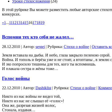
Уроки стихосложения
(24)
В этой рубрике Вы можете разместить любые авторские стихотв
конкурсах.
«
1
...
11
12
13
14
15
16
17
18
19
Вспомни тех кто себя не жалел…
28.12.2010 | Автор:
sergei
| Рубрика:
Стихи о войне
|
Оставить к
Земля вставала на дыбы. И небо, глаза закрыло пеленою серой.
Война. И тополь и берёза уже и не стоят, а втоптаны , в землю 
И эхо попросило тишины для тех, кого ты вспомнишь.
И плакала сестра и жёны тоже…
Голос войны
22.12.2010 | Автор:
Dashiklist
| Рубрика:
Стихи о войне
|
Коммент
Никто из нас войны не видел той,
Никто из нас не слышал её «голос»!
Она же, разрезая жизней волос,
Стонала, издавая…