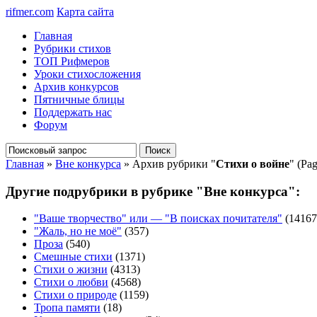
rifmer.com
Карта сайта
Главная
Рубрики стихов
ТОП Рифмеров
Уроки стихосложения
Архив конкурсов
Пятничные блицы
Поддержать нас
Форум
Главная
»
Вне конкурса
» Архив рубрики "
Стихи о войне
" (Pa
Другие подрубрики в рубрике "Вне конкурса":
"Ваше творчество" или — "В поисках почитателя"
(14167
"Жаль, но не моё"
(357)
Проза
(540)
Смешные стихи
(1371)
Стихи о жизни
(4313)
Стихи о любви
(4568)
Стихи о природе
(1159)
Тропа памяти
(18)