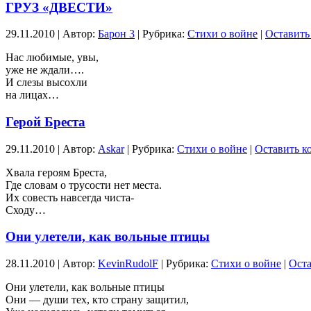
ГРУЗ «ДВЕСТИ»
29.11.2010 | Автор:
Барон 3
| Рубрика:
Стихи о войне
|
Оставить
Нас любимые, увы,
уже не ждали….
И слезы высохли
на лицах…
Герой Бреста
29.11.2010 | Автор:
Askar
| Рубрика:
Стихи о войне
|
Оставить к
Хвала героям Бреста,
Где словам о трусости нет места.
Их совесть навсегда чиста-
Сходу…
Они улетели, как вольные птицы
28.11.2010 | Автор:
KevinRudolF
| Рубрика:
Стихи о войне
|
Оста
Они улетели, как вольные птицы
Они — души тех, кто страну защитил,