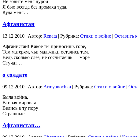
Не зовите меня дурой –
Я бью всегда без промаха туда,
Куда меня…
Афганистан
13.12.2010 | Автор:
Renata
| Рубрика:
Стихи о войне
|
Оставить 
Афганистан! Какое ты приносишь горе,
Тем матерям, чьи мальчики остались там.
Ведь сколько слез, не сосчитаешь — море
Стучат…
о солдате
09.12.2010 | Автор:
Armyanochka
| Рубрика:
Стихи о войне
|
Ост
Была война,
Вторая мировая.
Велись в ту пору
Страшные…
Афганистан…