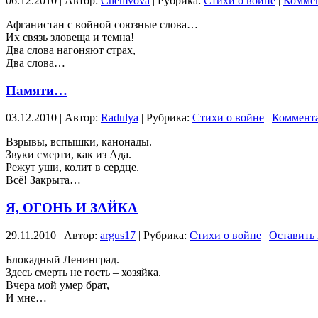
06.12.2010 | Автор:
Chemvova
| Рубрика:
Стихи о войне
|
Коммен
Афганистан с войной союзные слова…
Их связь зловеща и темна!
Два слова нагоняют страх,
Два слова…
Памяти…
03.12.2010 | Автор:
Radulya
| Рубрика:
Стихи о войне
|
Коммента
Взрывы, вспышки, канонады.
Звуки смерти, как из Ада.
Режут уши, колит в сердце.
Всё! Закрыта…
Я, ОГОНЬ И ЗАЙКА
29.11.2010 | Автор:
argus17
| Рубрика:
Стихи о войне
|
Оставить
Блокадный Ленинград.
Здесь смерть не гость – хозяйка.
Вчера мой умер брат,
И мне…